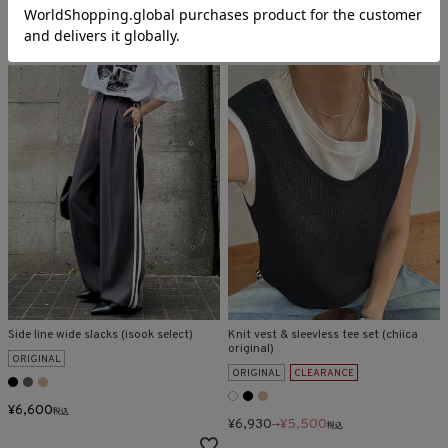
Side line wide slacks (isook select)
Knit vest & sleevless tee set (chiica
original)
ORIGINAL
ORIGINAL
CLEARANCE
¥
6,600
税込
¥
6,930
¥
5,500
→
税込