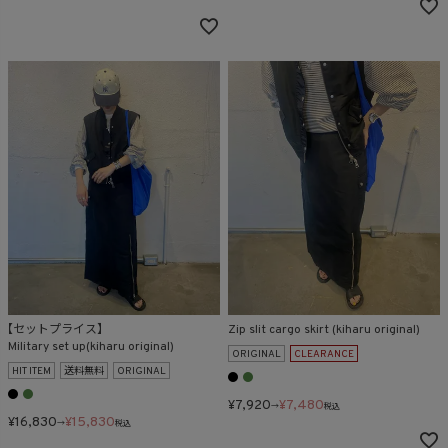
【セットプライス】
Zip slit cargo skirt (kiharu original)
Military set up(kiharu original)
ORIGINAL
CLEARANCE
HIT ITEM
送料無料
ORIGINAL
¥
7,920
¥
7,480
→
税込
¥
16,830
¥
15,830
→
税込