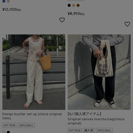
¥
12,100
税込
¥
8,910
税込
Design bustier set up (chiica original
【8/7再入荷アイテム】
item)
Original canvas marche bag(chiica
original)
HIT ITEM
ORIGINAL
HIT ITEM
再入荷
ORIGINAL