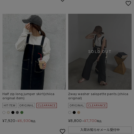
Half zip long jumper skirt(chiica
2way washer salopette pants (chiica
original item)
original)
HIT ITEM
ORIGINAL
CLEARANCE
ORIGINAL
CLEARANCE
¥
7,920
¥
6,930
¥
8,800
¥
7,700
→
税込
→
税込
入荷お知らせメール受付中