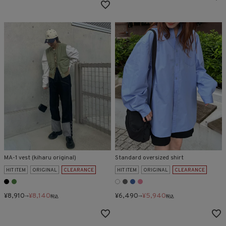
MA-1 vest (kiharu original)
Standard oversized shirt
HIT ITEM
ORIGINAL
CLEARANCE
HIT ITEM
ORIGINAL
CLEARANCE
¥
8,910
¥
8,140
¥
6,490
¥
5,940
→
税込
→
税込