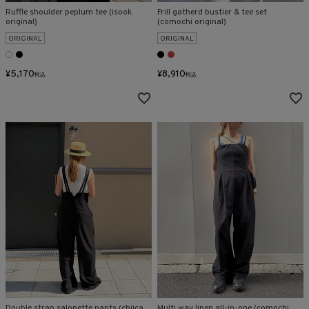
Ruffle shoulder peplum tee (isook
Frill gatherd bustier & tee set
original)
(comochi original)
ORIGINAL
ORIGINAL
¥
5,170
¥
8,910
税込
税込
Double strap salopette pants (chiica
Multi way linen all-in-one (comochi