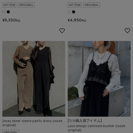
HIT ITEM
ORIGINAL
HIT ITEM
ORIGINAL
¥
9,350
¥
4,950
税込
税込
2way sheer sleeve pants dress (isook
【7/31再入荷アイテム】
original)
Lace design camisole bustier (isook
original)
ORIGINAL