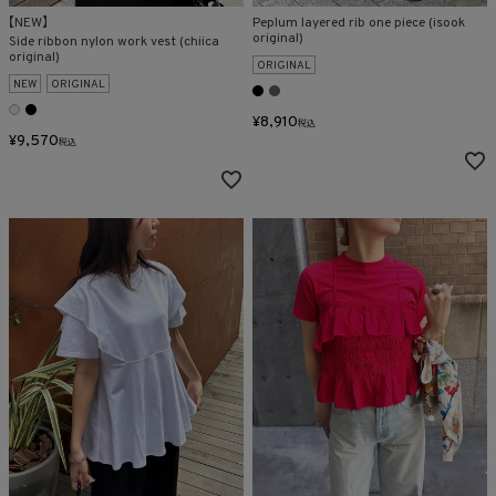
在庫なし商品
【NEW】
Peplum layered rib one piece (isook
original)
Side ribbon nylon work vest (chiica
表示する
表示しない
original)
ORIGINAL
NEW
ORIGINAL
¥
8,910
税込
検索
¥
9,570
税込