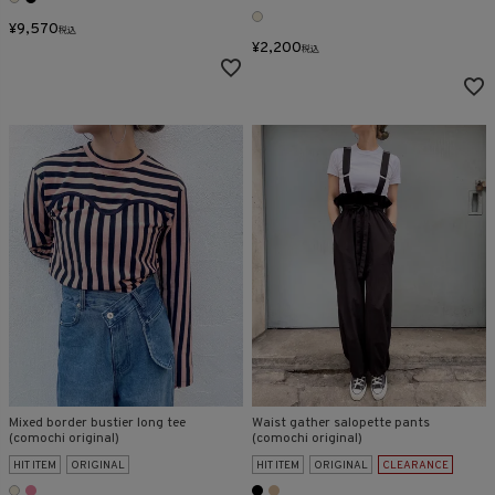
¥
9,570
税込
¥
2,200
税込
Mixed border bustier long tee
Waist gather salopette pants
(comochi original)
(comochi original)
HIT ITEM
ORIGINAL
HIT ITEM
ORIGINAL
CLEARANCE