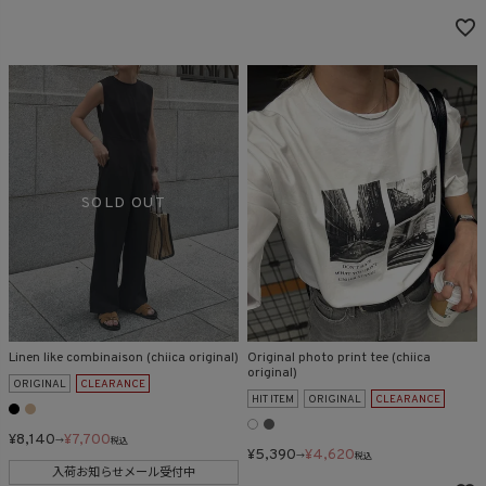
Linen like combinaison (chiica original)
Original photo print tee (chiica
original)
ORIGINAL
CLEARANCE
HIT ITEM
ORIGINAL
CLEARANCE
¥
8,140
¥
7,700
→
税込
¥
5,390
¥
4,620
→
税込
入荷お知らせメール受付中