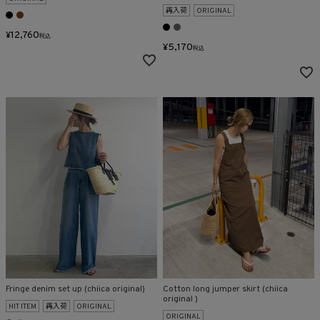
再入荷
ORIGINAL
¥
12,760
税込
¥
5,170
税込
Fringe denim set up (chiica original)
Cotton long jumper skirt (chiica
original )
HIT ITEM
再入荷
ORIGINAL
ORIGINAL