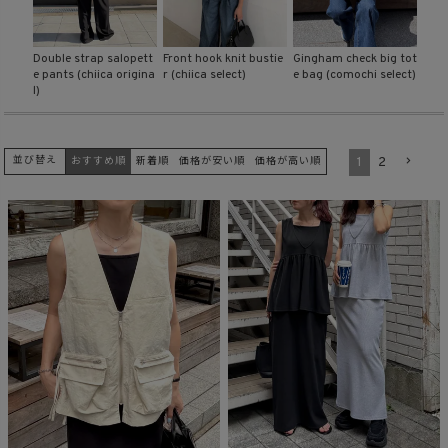
商品タイプ
skirt
Double strap salopett
Front hook knit bustie
Gingham check big tot
Back
e pants (chiica origina
r (chiica select)
e bag (comochi select)
er te
l)
ORIGINAL
HIT ITEM
1
2
並び替え
おすすめ順
新着順
価格が安い順
価格が高い順
カラー
価格（税込）
〜