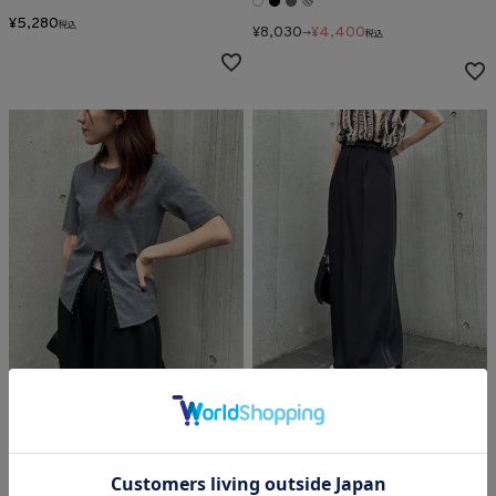
¥
5,280
税込
¥
8,030
¥
4,400
→
税込
Hook design rib tee (isook select)
Side line slacks skirt (isook select)
ORIGINAL
CLEARANCE
ORIGINAL
CLEARANCE
¥
4,950
¥
3,960
¥
6,600
¥
5,940
→
税込
→
税込