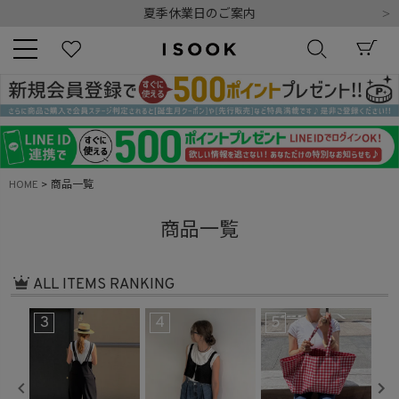
令和8年熊本地震の影響によるお荷物のお届けについて
10,000円以上ご購入で送料無料
新規会員登録でもれなく500ポイントプレゼント
夏季休業日のご案内
令和8年熊本地震の影響によるお荷物のお届けについて
キーワード
HOME
商品一覧
商品番号
商品一覧
ALL ITEMS RANKING
3
4
5
6
販売タイプ
新着
再入荷
SALE