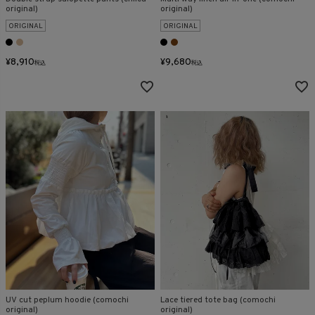
original)
original)
ORIGINAL
ORIGINAL
¥
8,910
¥
9,680
税込
税込
UV cut peplum hoodie (comochi
Lace tiered tote bag (comochi
original)
original)