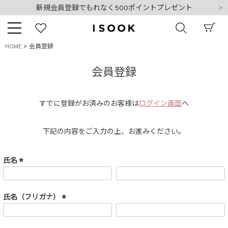
新規会員登録でもれなく500ポイントプレゼント
夏季休業日のご案内
令和8年熊本地震の影響によるお荷物のお届けについて
10,000円以上ご購入で送料無料
HOME
会員登録
新規会員登録でもれなく500ポイントプレゼント
キーワード
夏季休業日のご案内
会員登録
令和8年熊本地震の影響によるお荷物のお届けについて
すでに登録がお済みのお客様は
ログイン画面
へ
商品番号
下記の内容をご入力の上、お進みください。
氏名
(
必
販売タイプ
須
氏名（フリガナ）
)
新着
再入荷
SALE
(
必