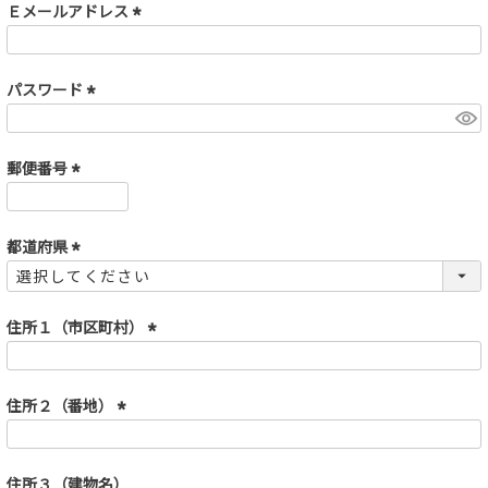
須
Ｅメールアドレス
)
(
商品タイプ
必
須
パスワード
ORIGINAL
HIT ITEM
)
(
必
須
郵便番号
)
カラー
(
必
須
都道府県
)
(
必
須
住所１（市区町村）
)
(
価格（税込）
必
須
住所２（番地）
〜
)
(
必
須
住所３（建物名）