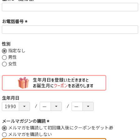
在庫なし商品
)
表示する
表示しない
お電話番号
(
必
検索
須
性別
)
指定なし
男性
女性
生年月日
メールマガジンの購読
(
必