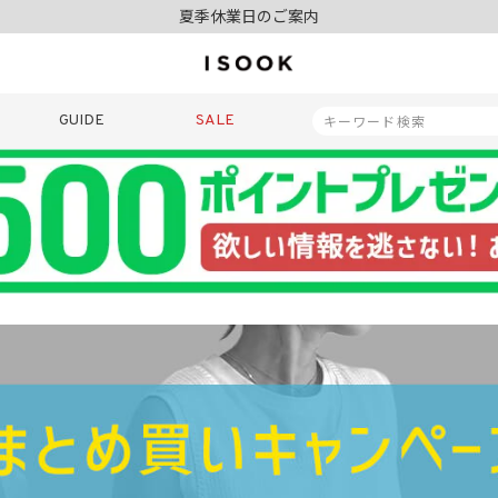
夏季休業日のご案内
令和8年熊本地震の影響によるお荷物のお届けについて
10,000円以上ご購入で送料無料
新規会員登録でもれなく500ポイントプレゼント
夏季休業日のご案内
GUIDE
SALE
令和8年熊本地震の影響によるお荷物のお届けについて
商品番号
商品タイプ
再入荷
SALE
ORIGINAL
HIT IT
価格（税込）
〜