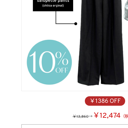
￥1386 OFF
￥12,474
（
￥13,860
→