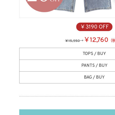
￥3190 OFF
￥12,760
（
￥15,950
→
TOPS / BUY
PANTS / BUY
BAG / BUY