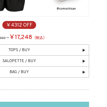
￥4312 OFF
￥17,248
（税込）
560
→
TOPS / BUY
SALOPETTE / BUY
BAG / BUY