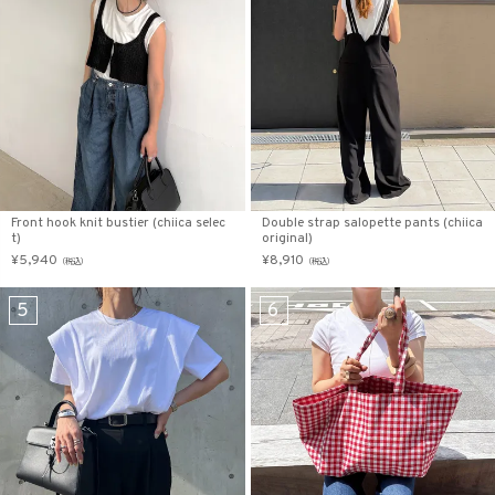
在庫なし商品
表示する
表示しない
検索
Front hook knit bustier (chiica selec
Double strap salopette pants (chiica
t)
original)
¥
5,940
¥
8,910
（税込）
（税込）