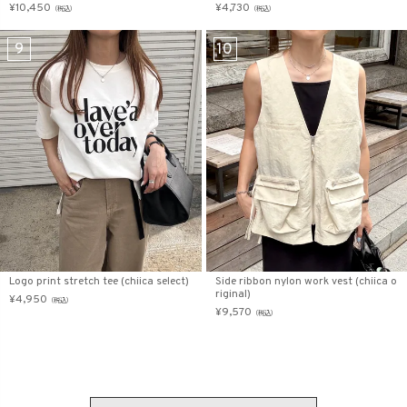
¥
10,450
¥
4,730
（税込）
（税込）
Logo print stretch tee (chiica select)
Side ribbon nylon work vest (chiica o
riginal)
¥
4,950
（税込）
¥
9,570
（税込）