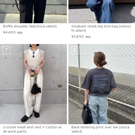
Ruffle shoulder tee(chiica select)
Gingham check big tote bag (comoc
hi select)
¥
4,400
（税込）
¥
3,850
（税込）
Crochet mesh knit vest × Cotton wi
Back lettering print over tee (chiica
de work pants
select)