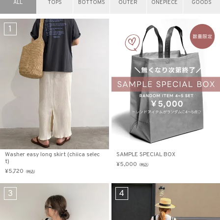
ALL
TOPS
BOTTOMS
OUTER
ONEPIECE
GOODS
商品タイプ
ORIGINAL
HIT ITEM
カラー
Washer easy long skirt (chiica selec
SAMPLE SPECIAL BOX
t)
¥
5,000
価格（税込）
（税込）
¥
5,720
（税込）
〜