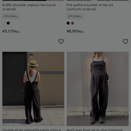
在庫なし商品
Ruffle shoulder peplum tee (isook
Frill gatherd bustier & tee set
original)
(comochi original)
表示する
表示しない
ORIGINAL
ORIGINAL
¥
5,170
¥
8,910
税込
税込
検索
Double strap salopette pants (chiica
Multi way linen all-in-one (comochi