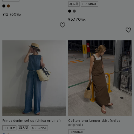
再入荷
ORIGINAL
¥
12,760
税込
¥
5,170
税込
Fringe denim set up (chiica original)
Cotton long jumper skirt (chiica
original )
HIT ITEM
再入荷
ORIGINAL
ORIGINAL