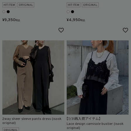
HIT ITEM
ORIGINAL
HIT ITEM
ORIGINAL
¥
9,350
¥
4,950
税込
税込
2way sheer sleeve pants dress (isook
【7/31再入荷アイテム】
original)
Lace design camisole bustier (isook
original)
ORIGINAL