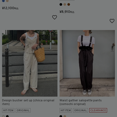
¥
12,100
税込
¥
8,910
税込
Design bustier set up (chiica original
Waist gather salopette pants
item)
(comochi original)
HIT ITEM
ORIGINAL
HIT ITEM
ORIGINAL
CLEARANCE