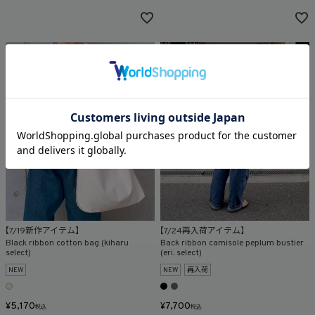
【7/19新作アイテム】
【7/24再入荷アイテム】
Black ribbon cotton bag (kiharu
Back ribbon camisole peplum bustier
select)
(eri. select)
NEW
NEW
再入荷
¥
5,170
¥
7,700
税込
税込