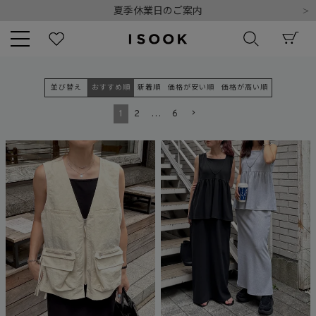
令和8年熊本地震の影響によるお荷物のお届けについて
10,000円以上ご購入で送料無料
新規会員登録でもれなく500ポイントプレゼント
夏季休業日のご案内
令和8年熊本地震の影響によるお荷物のお届けについて
キーワード
並び替え
おすすめ順
新着順
価格が安い順
価格が高い順
1
2
…
6
商品番号
販売タイプ
新着
再入荷
SALE