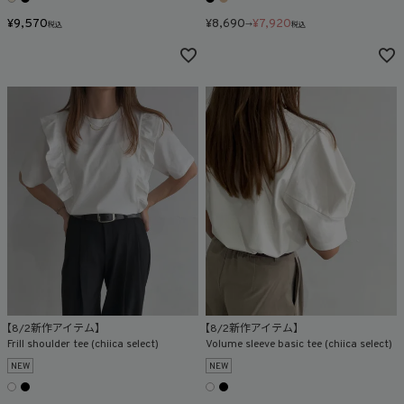
¥
9,570
¥
8,690
¥
7,920
税込
→
税込
【8/2新作アイテム】
【8/2新作アイテム】
Frill shoulder tee (chiica select)
Volume sleeve basic tee (chiica select)
NEW
NEW