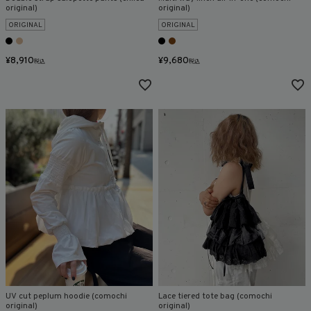
original)
original)
ORIGINAL
ORIGINAL
¥
8,910
¥
9,680
税込
税込
UV cut peplum hoodie (comochi
Lace tiered tote bag (comochi
original)
original)