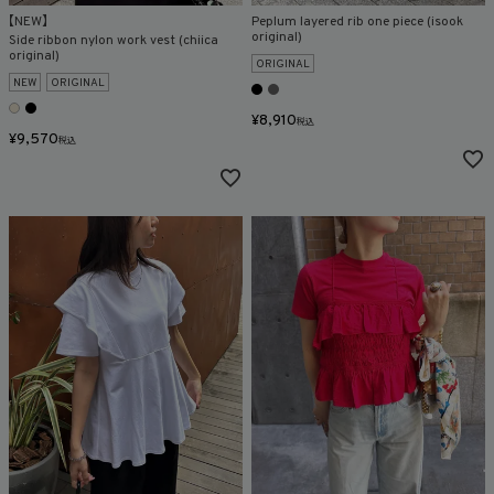
【NEW】
Peplum layered rib one piece (isook
original)
Side ribbon nylon work vest (chiica
商品タイプ
original)
ORIGINAL
NEW
ORIGINAL
ORIGINAL
HIT ITEM
¥
8,910
税込
¥
9,570
税込
カラー
価格（税込）
〜