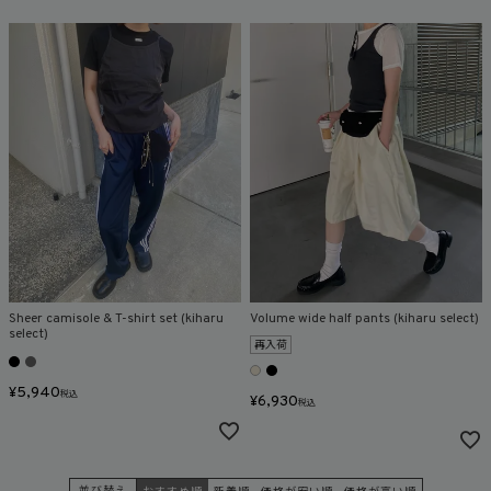
Sheer camisole & T-shirt set (kiharu
Volume wide half pants (kiharu select)
select)
再入荷
¥
5,940
税込
¥
6,930
税込