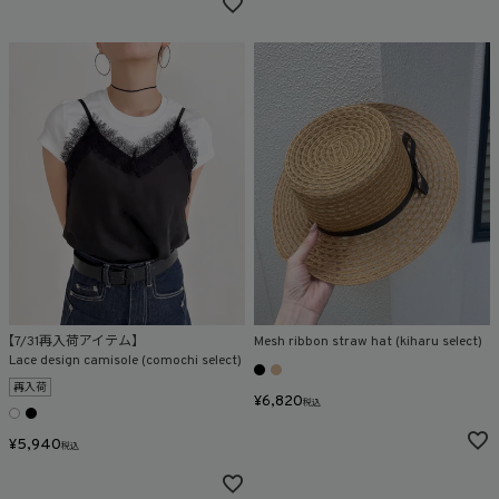
【7/31再入荷アイテム】
Mesh ribbon straw hat (kiharu select)
Lace design camisole (comochi select)
再入荷
¥
6,820
税込
¥
5,940
税込