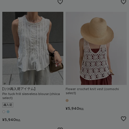
【7/31再入荷アイテム】
Flower crochet knit vest (comochi
select)
Pin tuck frill sleeveless blouse (chiica
select)
再入荷
¥
5,940
税込
¥
5,940
税込