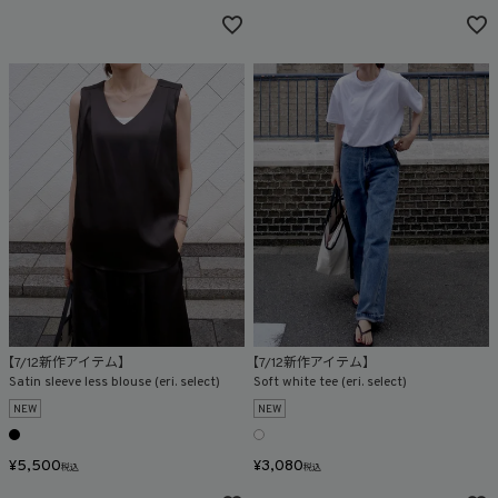
【7/12新作アイテム】
【7/12新作アイテム】
Satin sleeve less blouse (eri. select)
Soft white tee (eri. select)
NEW
NEW
¥
5,500
¥
3,080
税込
税込