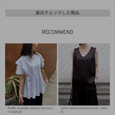
最近チェックした商品
RECOMMEND
Ruffle shoulder peplum tee (isoo
Satin sleeve less blouse (eri. selec
k original)
t)