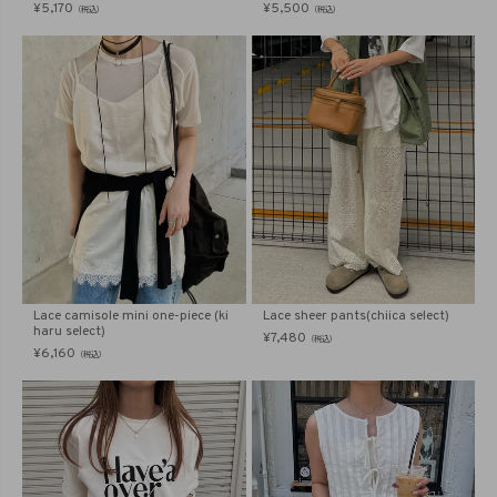
¥
5,170
¥
5,500
（税込）
（税込）
Lace camisole mini one-piece (ki
Lace sheer pants(chiica select)
haru select)
¥
7,480
（税込）
¥
6,160
（税込）