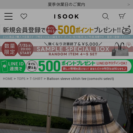
夏季休業日のご案内
令和8年熊本地震の影響によるお荷物のお届けについて
10,000円以上ご購入で送料無料
新規会員登録でもれなく500ポイントプレゼント
夏季休業日のご案内
キーワード
令和8年熊本地震の影響によるお荷物のお届けについて
商品番号
HOME
TOPS
T-SHIRT
Balloon sleeve stitch tee (comochi select)
販売タイプ
新着
再入荷
SALE