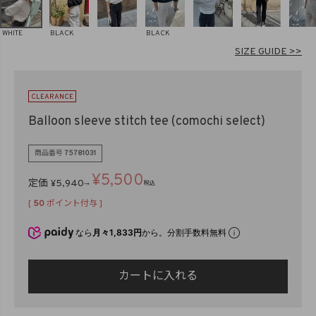
在庫なし商品
表示する
表示しない
WHITE
BLACK
BLACK
SIZE GUIDE >>
検索
CLEARANCE
Balloon sleeve stitch tee (comochi select)
商品番号
75781031
¥
5,500
定価
¥
5,940
税込
→
[
50
ポイント付与 ]
なら
月々1,833円
から。分割手数料無料
カートに入れる