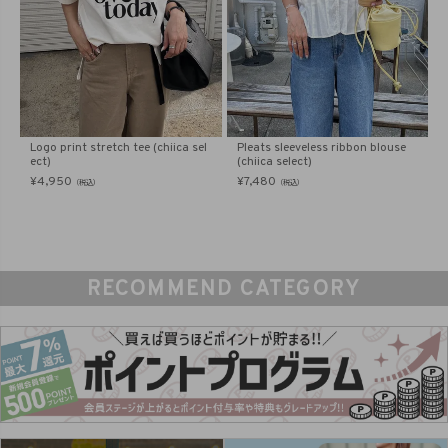
Logo print stretch tee (chiica sel
Pleats sleeveless ribbon blouse
ect)
(chiica select)
¥
4,950
¥
7,480
（税込）
（税込）
RECOMMEND CATEGORY