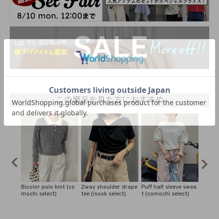
この商品を見た方におすすめ
 drape
Puff half sleeve swea
Waist gather salopet
Balloon peplum frenc
Half s
ct)
t (comochi select)
te pants (comochi or
h tee (isook select)
(kihar
iginal)