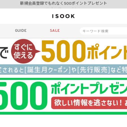
夏季休業日のご案内
令和8年熊本地震の影響によるお荷物のお届けについて
10,000円以上ご購入で送料無料
新規会員登録でもれなく500ポイントプレゼント
夏季休業日のご案内
GUIDE
SALE
令和8年熊本地震の影響によるお荷物のお届けについて
商品番号
商品タイプ
再入荷
SALE
ORIGINAL
HIT IT
価格（税込）
〜