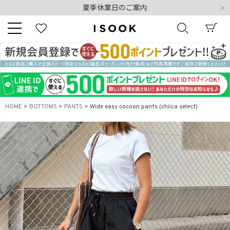
夏季休業日のご案内
令和8年熊本地震の影響によるお荷物のお届けについて
10,000円以上ご購入で送料無料
新規会員登録でもれなく500ポイントプレゼント
夏季休業日のご案内
キーワード
令和8年熊本地震の影響によるお荷物のお届けについて
HOME
BOTTOMS
PANTS
Wide easy cocoon pants (chiica select)
商品番号
販売タイプ
新着
再入荷
SALE