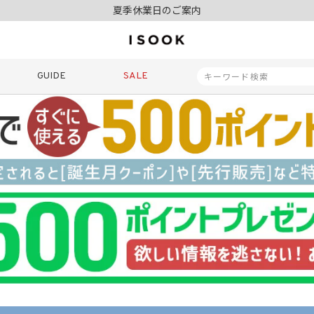
夏季休業日のご案内
令和8年熊本地震の影響によるお荷物のお届けについて
10,000円以上ご購入で送料無料
新規会員登録でもれなく500ポイントプレゼント
夏季休業日のご案内
GUIDE
SALE
令和8年熊本地震の影響によるお荷物のお届けについて
商品番号
商品タイプ
再入荷
SALE
ORIGINAL
HIT IT
価格（税込）
〜