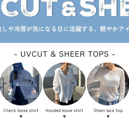
- UVCUT & SHEER TOPS -
Check loose shirt
Hooded loose shirt
Sheer lace top