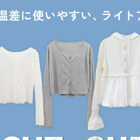
品
する
表示しない
検索