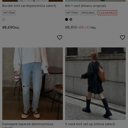
Border knit cardigan(chiica select)
MA-1 vest (kiharu original)
HIT ITEM
HIT ITEM
ORIGINAL
CLEARANCE
¥
8,690
¥
8,910
¥
8,140
税込
→
税込
Damaged tapered denims(chiica
V neck knit set up (chiica select)