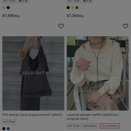
HIT ITEM
再入荷
HIT ITEM
再入荷
¥
7,590
¥
7,260
税込
税込
Frill design 2way bag(comochi select)
Layered design waffle top(kiharu
original item)
HIT ITEM
HIT ITEM
ORIGINAL
CLEARANCE