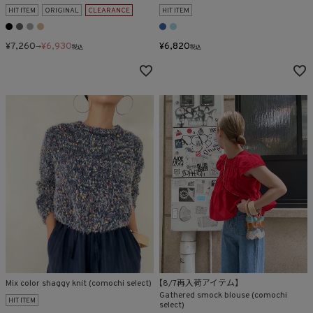
HIT ITEM
ORIGINAL
CLEARANCE
HIT ITEM
¥
7,260
¥
6,930
¥
6,820
→
税込
税込
Mix color shaggy knit (comochi select)
【8/7再入荷アイテム】
Gathered smock blouse (comochi
HIT ITEM
select)