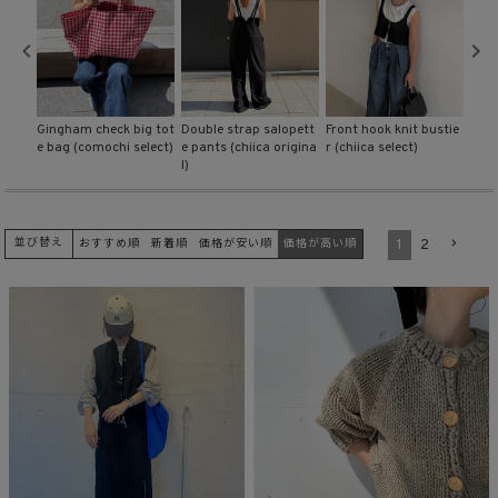
商品タイプ
ORIGINAL
HIT ITEM
skirt
Gingham check big tot
Double strap salopett
Front hook knit bustie
Ruff
e bag (comochi select)
e pants (chiica origina
r (chiica select)
ica s
l)
カラー
1
2
並び替え
おすすめ順
新着順
価格が安い順
価格が高い順
価格（税込）
〜