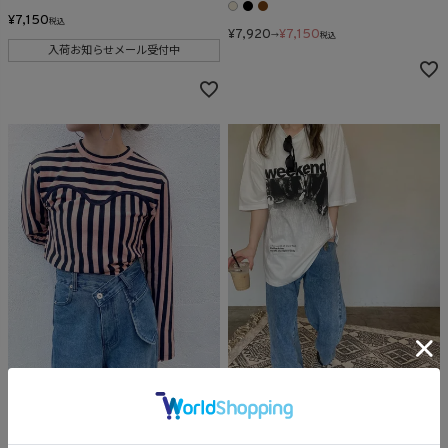
¥
7,150
税込
¥
7,920
¥
7,150
→
税込
入荷お知らせメール受付中
Mixed border bustier long tee
【8/7再入荷アイテム】
(comochi original)
Weekend logo print tee(kiharu select)
HIT ITEM
ORIGINAL
HIT ITEM
再入荷