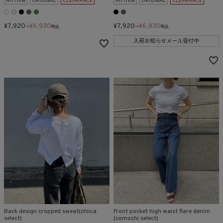
HIT ITEM
ORIGINAL
CLEARANCE
HIT ITEM
ORIGINAL
CLEARANCE
¥
7,920
¥
6,930
¥
7,920
¥
6,930
→
税込
→
税込
入荷お知らせメール受付中
Back design cropped sweat(chiica
Front pocket high waist flare denim
select)
(comochi select)