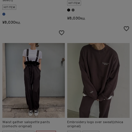
select)
HIT ITEM
HIT ITEM
¥
8,030
税込
¥
8,030
税込
Waist gather salopette pants
Embroidery logo over sweat(chiica
(comochi original)
original)