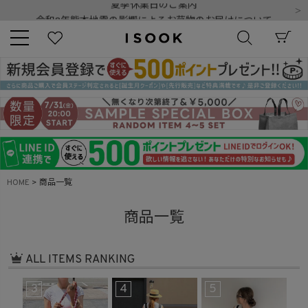
令和8年熊本地震の影響によるお荷物のお届けについて
10,000円以上ご購入で送料無料
新規会員登録でもれなく500ポイントプレゼント
夏季休業日のご案内
令和8年熊本地震の影響によるお荷物のお届けについて
キーワード
商品番号
HOME
商品一覧
商品一覧
販売タイプ
ALL ITEMS RANKING
新着
再入荷
SALE
3
4
5
6