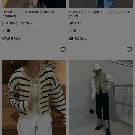
UV cut peplum hoodie (comochi
Wool blend shaggy knit cardigan (eri.
original)
select)
HIT ITEM
ORIGINAL
HIT ITEM
¥
9,350
¥
8,800
税込
税込