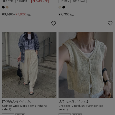
HIT ITEM
ORIGINAL
CLEARANCE
HIT ITEM
ORIGINAL
¥
8,690
¥
7,920
¥
7,700
→
税込
税込
【7/31再入荷アイテム】
【7/31再入荷アイテム】
Cotton wide work pants (kiharu
Cropped V neck knit vest (chiica
select)
select)