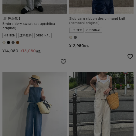
【新色追加】
Slub yarn ribbon design hand knit
(comochi original)
Embroidery sweat set up(chiica
original)
HIT ITEM
ORIGINAL
HIT ITEM
送料無料
ORIGINAL
¥
12,980
税込
¥
14,080
¥
13,080
→
税込