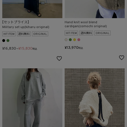
在庫なし商品
表示する
表示しない
【セットプライス】
Hand knit wool blend
cardigan(comochi original)
Military set up(kiharu original)
HIT ITEM
送料無料
ORIGINAL
HIT ITEM
送料無料
ORIGINAL
検索
¥
13,970
¥
16,830
¥
15,830
税込
→
税込