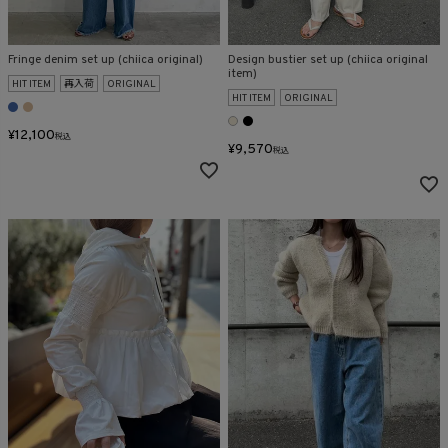
Fringe denim set up (chiica original)
Design bustier set up (chiica original
item)
HIT ITEM
再入荷
ORIGINAL
HIT ITEM
ORIGINAL
¥
12,100
税込
¥
9,570
税込