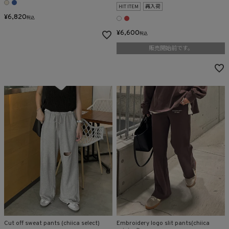
HIT ITEM
再入荷
¥
6,820
税込
¥
6,600
税込
販売開始前です。
Cut off sweat pants (chiica select)
Embroidery logo slit pants(chiica