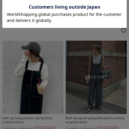
¥
6,930
¥
6,930
税込
税込
販売開始前です。
Half zip long jumper skirt(chiica
Belt designed salopette pants (chiica
original item)
original item)