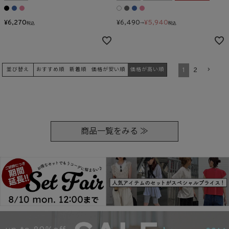
¥
6,270
¥
6,490
¥
5,940
税込
→
税込
1
2
並び替え
おすすめ順
新着順
価格が安い順
価格が高い順
商品一覧をみる ≫