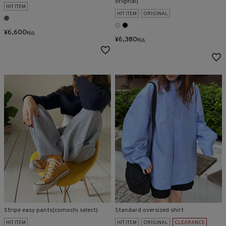
original)
HIT ITEM
HIT ITEM
ORIGINAL
¥
6,600
税込
¥
6,380
税込
Stripe easy pants(comochi select)
Standard oversized shirt
HIT ITEM
HIT ITEM
ORIGINAL
CLEARANCE