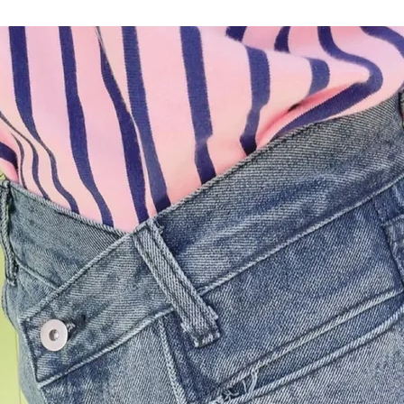
品
する
表示しない
検索