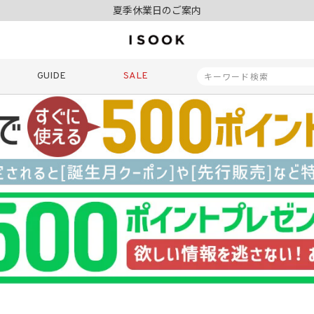
夏季休業日のご案内
令和8年熊本地震の影響によるお荷物のお届けについて
10,000円以上ご購入で送料無料
新規会員登録でもれなく500ポイントプレゼント
夏季休業日のご案内
GUIDE
SALE
令和8年熊本地震の影響によるお荷物のお届けについて
商品番号
商品タイプ
再入荷
SALE
ORIGINAL
HIT IT
価格（税込）
〜