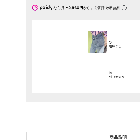
なら
月々2,860円
から。分割手数料無料
S
在庫なし
M
残りわずか
商品説明