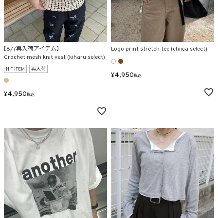
【8/7再入荷アイテム】
Logo print stretch tee (chiica select)
Crochet mesh knit vest (kiharu select)
HIT ITEM
再入荷
¥
4,950
税込
¥
4,950
税込