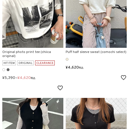
在庫なし商品
表示する
表示しない
検索
Original photo print tee (chiica
Puff half sleeve sweat (comochi select)
original)
HIT ITEM
ORIGINAL
CLEARANCE
¥
4,620
税込
¥
5,390
¥
4,620
→
税込