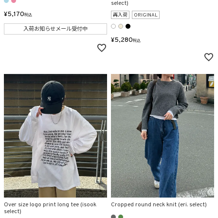
select)
¥
5,170
再入荷
ORIGINAL
税込
入荷お知らせメール受付中
¥
5,280
税込
Over size logo print long tee (isook
Cropped round neck knit (eri. select)
select)