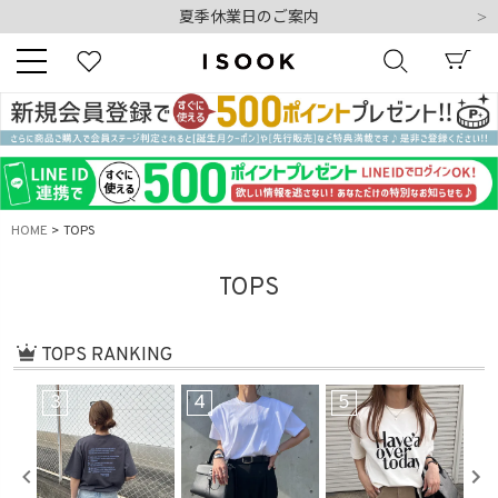
令和8年熊本地震の影響によるお荷物のお届けについて
10,000円以上ご購入で送料無料
新規会員登録でもれなく500ポイントプレゼント
夏季休業日のご案内
令和8年熊本地震の影響によるお荷物のお届けについて
キーワード
HOME
TOPS
商品番号
TOPS
TOPS RANKING
3
4
5
6
販売タイプ
新着
再入荷
SALE