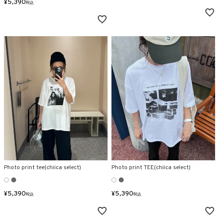
¥
5,390
税込
Photo print tee(chiica select)
Photo print TEE(chiica select)
¥
5,390
¥
5,390
税込
税込