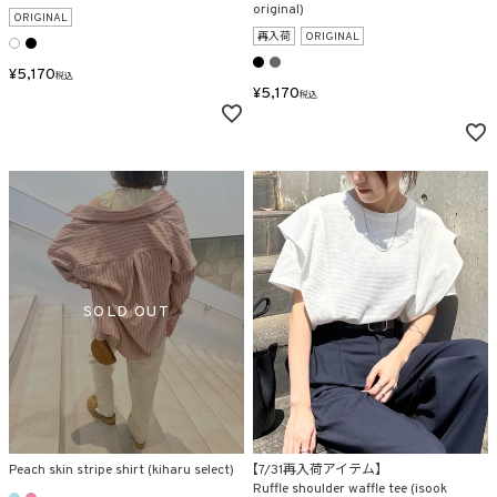
original)
ORIGINAL
再入荷
ORIGINAL
¥
5,170
税込
¥
5,170
税込
Peach skin stripe shirt (kiharu select)
【7/31再入荷アイテム】
Ruffle shoulder waffle tee (isook