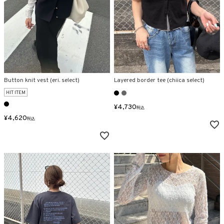
Button knit vest (eri. select)
Layered border tee (chiica select)
HIT ITEM
¥
4,730
税込
¥
4,620
税込