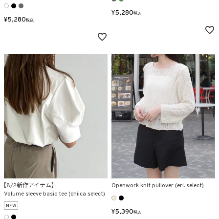
¥
5,280
税込
¥
5,280
税込
【8/2新作アイテム】
Openwork knit pullover (eri. select)
Volume sleeve basic tee (chiica select)
NEW
¥
5,390
税込