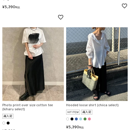
¥
5,390
税込
Photo print over size cotton tee
Hooded loose shirt (chiica select)
(kiharu select)
HIT ITEM
再入荷
再入荷
¥
5,390
税込