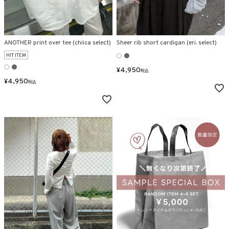
ANOTHER print over tee (chiica select)
Sheer rib short cardigan (eri. select)
HIT ITEM
¥
4,950
税込
¥
4,950
税込