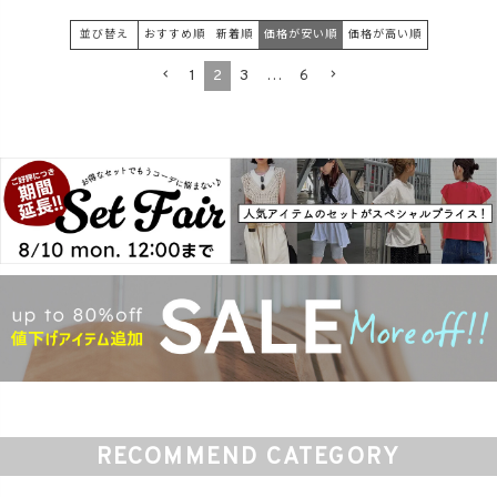
並び替え
おすすめ順
新着順
価格が安い順
価格が高い順
1
2
3
…
6
RECOMMEND CATEGORY