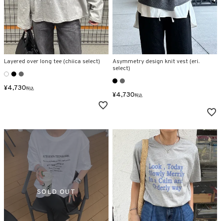
Layered over long tee (chiica select)
Asymmetry design knit vest (eri.
select)
¥
4,730
税込
¥
4,730
税込