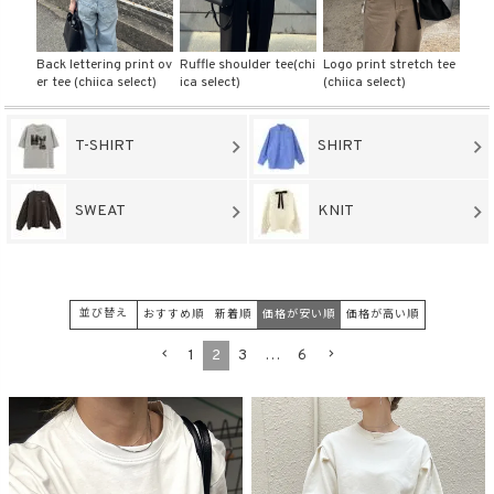
商品タイプ
ustie
Back lettering print ov
Ruffle shoulder tee(chi
Logo print stretch tee
Desi
er tee (chiica select)
ica select)
(chiica select)
(chi
ORIGINAL
HIT ITEM
T-SHIRT
SHIRT
カラー
SWEAT
KNIT
並び替え
おすすめ順
新着順
価格が安い順
価格が高い順
1
2
3
…
6
価格（税込）
〜