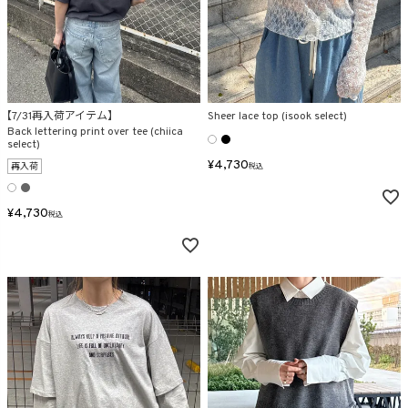
【7/31再入荷アイテム】
Sheer lace top (isook select)
Back lettering print over tee (chiica
select)
¥
4,730
再入荷
税込
¥
4,730
税込