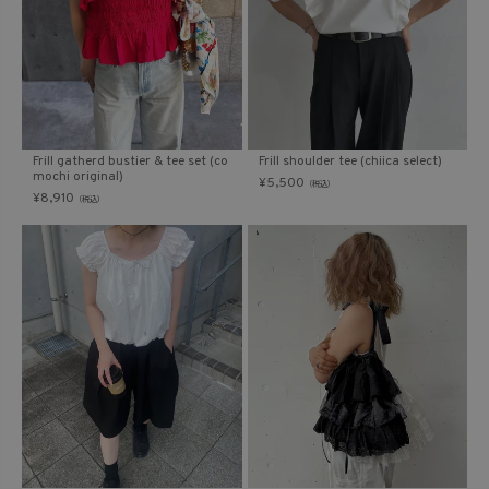
Frill gatherd bustier & tee set (co
Frill shoulder tee (chiica select)
mochi original)
¥
5,500
（税込）
¥
8,910
（税込）