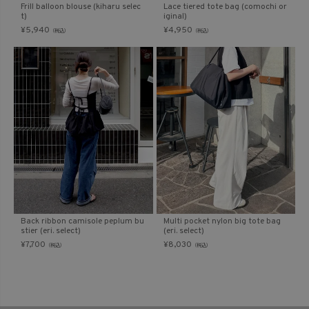
Frill balloon blouse (kiharu selec
Lace tiered tote bag (comochi or
t)
iginal)
¥
5,940
¥
4,950
（税込）
（税込）
Back ribbon camisole peplum bu
Multi pocket nylon big tote bag
stier (eri. select)
(eri. select)
¥
7,700
¥
8,030
（税込）
（税込）