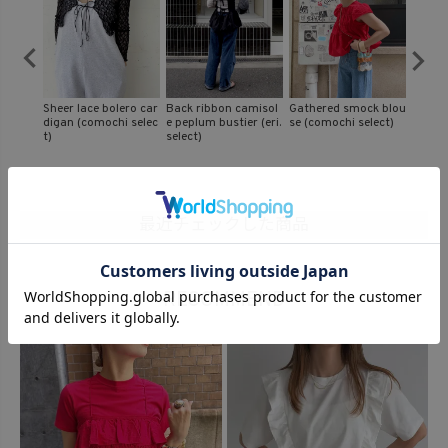
amisol
Gathered smock blou
Flower crochet knit v
Sheer camisole & T-s
Frill g
r (eri.
se (comochi select)
est (comochi select)
hirt set (kiharu selec
& tee 
t)
iginal)
最近チェックした商品
RECOMMEND