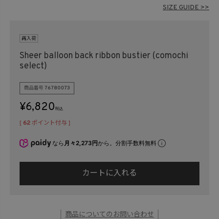
在庫なし商品
SIZE GUIDE >>
表示する
表示しない
再入荷
Sheer balloon back ribbon bustier (comochi
検索
select)
商品番号
76780073
¥
6,820
税込
[
62
ポイント付与 ]
なら
月々2,273円
から。分割手数料無料
カートに入れる
商品についてのお問い合わせ