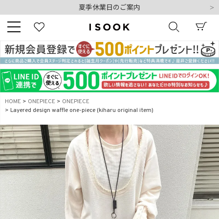
令和8年熊本地震の影響によるお荷物のお届けについて
10,000円以上ご購入で送料無料
新規会員登録でもれなく500ポイントプレゼント
夏季休業日のご案内
令和8年熊本地震の影響によるお荷物のお届けについて
キーワード
HOME
ONEPIECE
ONEPIECE
Layered design waffle one-piece (kiharu original item)
商品番号
販売タイプ
新着
再入荷
SALE