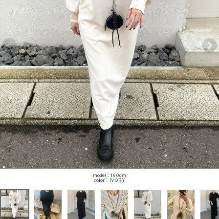
商品タイプ
ORIGINAL
HIT ITEM
カラー
価格（税込）
model：160cm
IVORY
〜