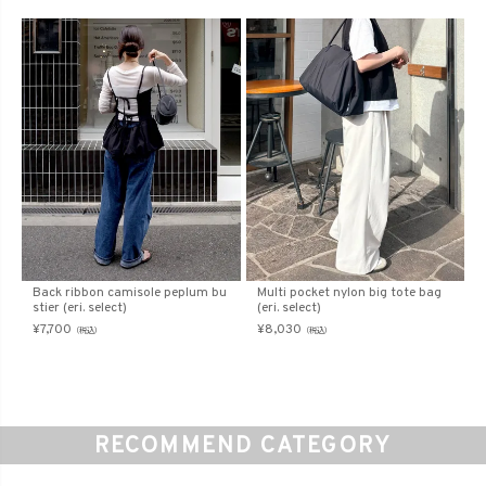
Back ribbon camisole peplum bu
Multi pocket nylon big tote bag
stier (eri. select)
(eri. select)
¥
7,700
¥
8,030
（税込）
（税込）
RECOMMEND CATEGORY