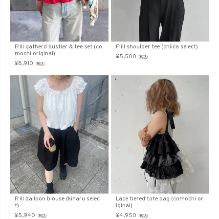
Frill gatherd bustier & tee set (co
Frill shoulder tee (chiica select)
mochi original)
¥
5,500
（税込）
¥
8,910
（税込）
Frill balloon blouse (kiharu selec
Lace tiered tote bag (comochi or
t)
iginal)
¥
5,940
¥
4,950
（税込）
（税込）