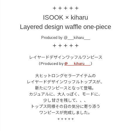
+ + + + +
I
S
O
O
K
×
k
i
h
a
r
u
L
a
y
e
r
e
d
d
e
s
i
g
n
w
a
f
f
l
e
o
n
e
-
p
i
e
c
e
P
r
o
d
u
c
e
d
b
y
@
_
_
_
k
i
h
a
r
u
_
_
_
+ + + + +
レイヤードデザインワッフルワンピース
(Produced by
@___kiharu___
)
大ヒットロングセラーアイテムの
レイヤードデザインワッフルトップスが、
新たにワンピースとなって登場。
カジュアルに、大人っぽく、モードに、
少し甘さを残して、、、
トップス同様その日の気分に寄り添う
ワンピースが完成しました。
+ + + + +