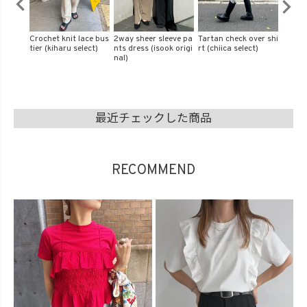
ord nec
Crochet knit lace bus
2way sheer sleeve pa
Tartan check over shi
Logo p
lect)
tier (kiharu select)
nts dress (isook origi
rt (chiica select)
r swea
nal)
t)
最近チェックした商品
RECOMMEND