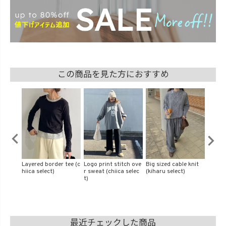
この商品を見た方におすすめ
tch ove
Big sized cable knit
Volume down vest (c
Over size logo print l
Back sl
 selec
(kiharu select)
hiica select)
ong tee (isook select)
ica sel
最近チェックした商品