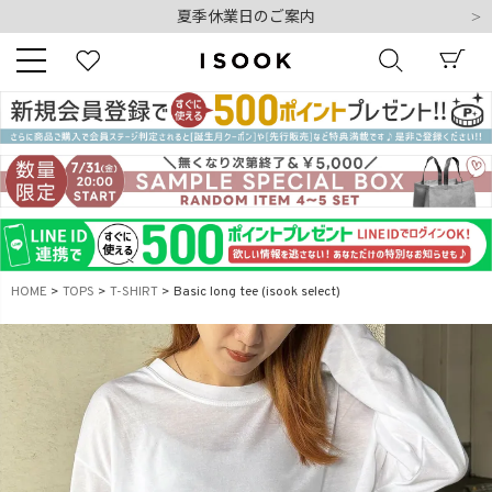
夏季休業日のご案内
令和8年熊本地震の影響によるお荷物のお届けについて
10,000円以上ご購入で送料無料
新規会員登録でもれなく500ポイントプレゼント
夏季休業日のご案内
キーワード
令和8年熊本地震の影響によるお荷物のお届けについて
商品番号
HOME
TOPS
T-SHIRT
Basic long tee (isook select)
販売タイプ
新着
再入荷
SALE