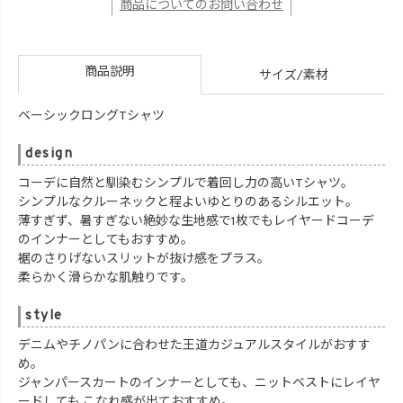
商品についてのお問い合わせ
商品説明
サイズ/素材
ベーシックロングTシャツ
design
コーデに自然と馴染むシンプルで着回し力の高いTシャツ。
シンプルなクルーネックと程よいゆとりのあるシルエット。
薄すぎず、暑すぎない絶妙な生地感で1枚でもレイヤードコーデ
のインナーとしてもおすすめ。
裾のさりげないスリットが抜け感をプラス。
柔らかく滑らかな肌触りです。
style
デニムやチノパンに合わせた王道カジュアルスタイルがおすす
め。
ジャンパースカートのインナーとしても、ニットベストにレイヤ
ードしても こなれ感が出ておすすめ。