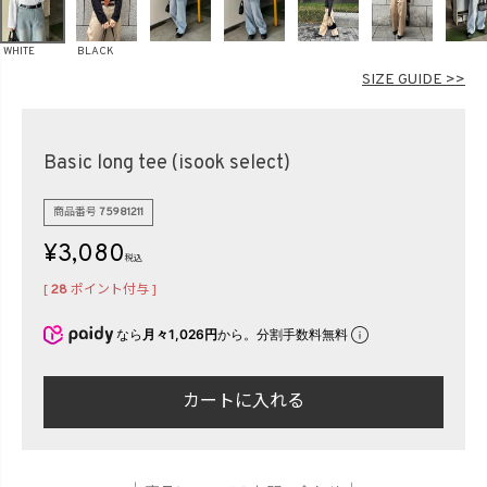
在庫なし商品
表示する
表示しない
WHITE
BLACK
SIZE GUIDE >>
検索
Basic long tee (isook select)
商品番号
75981211
¥
3,080
税込
[
28
ポイント付与 ]
なら
月々1,026円
から。分割手数料無料
カートに入れる