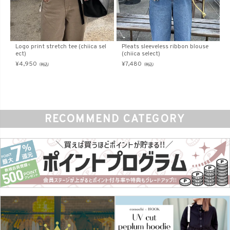
Logo print stretch tee (chiica sel
Pleats sleeveless ribbon blouse
ect)
(chiica select)
¥
4,950
¥
7,480
（税込）
（税込）
RECOMMEND CATEGORY