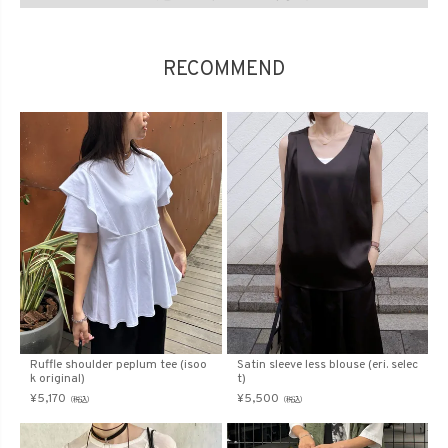
RECOMMEND
Ruffle shoulder peplum tee (isoo
Satin sleeve less blouse (eri. selec
k original)
t)
¥
5,170
¥
5,500
（税込）
（税込）