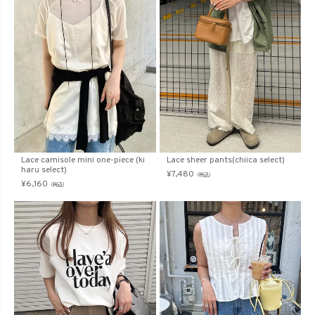
Lace camisole mini one-piece (ki
Lace sheer pants(chiica select)
haru select)
¥
7,480
（税込）
¥
6,160
（税込）