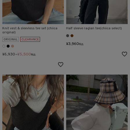
Knit vest & sleevless tee set (chiica
Half sleeve raglan tee(chiica select)
original)
ORIGINAL
CLEARANCE
¥
3,960
税込
¥
6,930
¥
5,500
→
税込