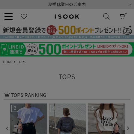
令和8年熊本地震の影響によるお荷物のお届けについて
10,000円以上ご購入で送料無料
新規会員登録でもれなく500ポイントプレゼント
夏季休業日のご案内
令和8年熊本地震の影響によるお荷物のお届けについて
キーワード
HOME
TOPS
商品番号
TOPS
TOPS RANKING
3
4
5
6
販売タイプ
新着
再入荷
SALE