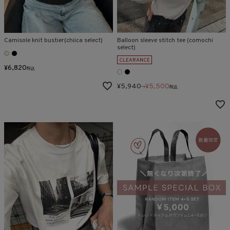
Camisole knit bustier(chiica select)
Balloon sleeve stitch tee (comochi
select)
CLEARANCE
¥
6,820
税込
¥
5,940
¥
5,500
→
税込