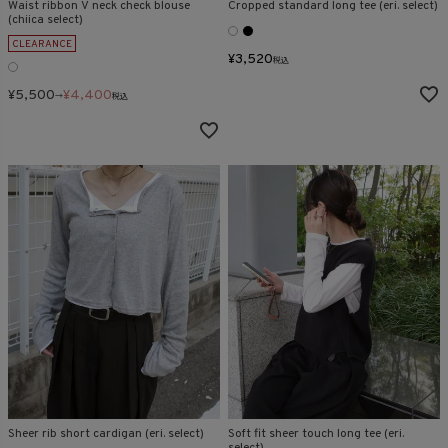
Waist ribbon V neck check blouse
Cropped standard long tee (eri. select)
(chiica select)
CLEARANCE
¥
3,520
税込
¥
5,500
¥
4,400
→
税込
Sheer rib short cardigan (eri. select)
Soft fit sheer touch long tee (eri.