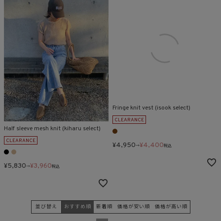
Fringe knit vest (isook select)
CLEARANCE
Half sleeve mesh knit (kiharu select)
CLEARANCE
¥
4,950
¥
4,400
→
税込
¥
5,830
¥
3,960
→
税込
並び替え
おすすめ順
新着順
価格が安い順
価格が高い順