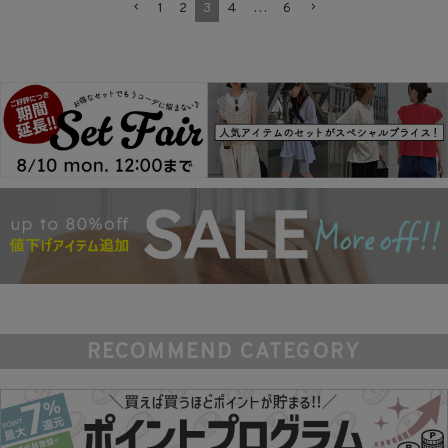
1
2
3
4
…
6
RECOMMEND CATEGORY