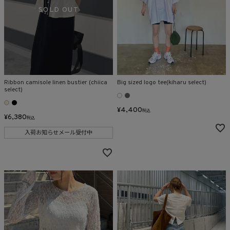
Ribbon camisole linen bustier (chiica
Big sized logo tee(kiharu select)
select)
¥
4,400
税込
¥
6,380
税込
入荷お知らせメール受付中