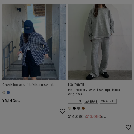
Check loose shirt (kiharu select)
【新色追加】
Embroidery sweat set up(chiica
original)
¥
8,140
HIT ITEM
送料無料
ORIGINAL
税込
¥
14,080
¥
13,080
→
税込