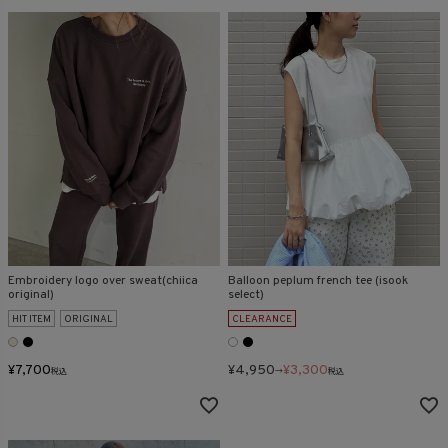
Embroidery logo over sweat(chiica
Balloon peplum french tee (isook
original)
select)
HIT ITEM
ORIGINAL
CLEARANCE
¥
7,700
¥
4,950
¥
3,300
税込
→
税込