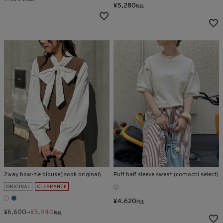
¥
5,280
税込
2way bow-tie blouse(isook original)
Puff half sleeve sweat (comochi select)
ORIGINAL
CLEARANCE
¥
4,620
税込
¥
6,600
¥
5,940
→
税込