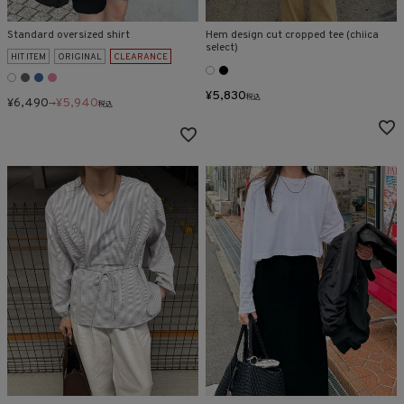
Standard oversized shirt
Hem design cut cropped tee (chiica
select)
HIT ITEM
ORIGINAL
CLEARANCE
¥
5,830
税込
¥
6,490
¥
5,940
→
税込