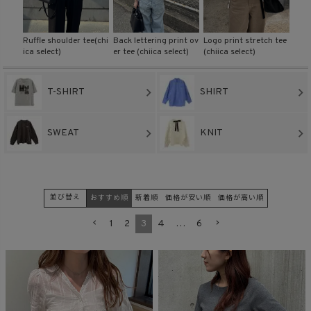
商品タイプ
ustie
Ruffle shoulder tee(chi
Back lettering print ov
Logo print stretch tee
Desi
ica select)
er tee (chiica select)
(chiica select)
(chi
ORIGINAL
HIT ITEM
T-SHIRT
SHIRT
カラー
SWEAT
KNIT
並び替え
おすすめ順
新着順
価格が安い順
価格が高い順
1
2
3
4
…
6
価格（税込）
〜