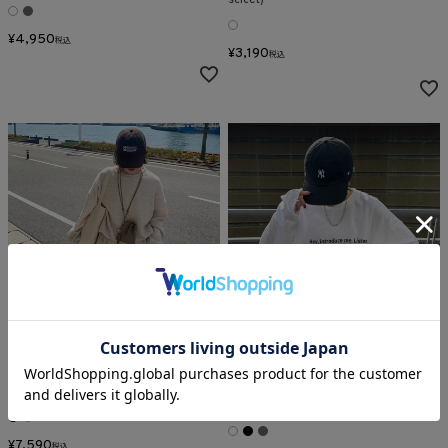
select)
¥
4,950
税込
¥
3,190
税込
Rib sweat set up (kiharu select)
Over size logo print long tee (isook
select)
¥
7,590
税込