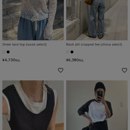
Sheer lace top (isook select)
Back slit cropped tee (chiica select)
¥
4,730
¥
6,380
税込
税込