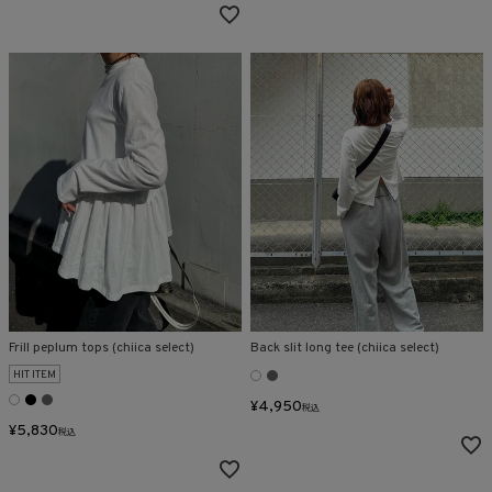
Frill peplum tops (chiica select)
Back slit long tee (chiica select)
HIT ITEM
¥
4,950
税込
¥
5,830
税込