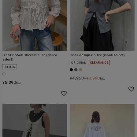
在庫なし商品
表示する
表示しない
検索
Front ribbon sheer blouse (chiica
Hook design rib tee (isook select)
select)
ORIGINAL
CLEARANCE
HIT ITEM
¥
4,950
¥
3,960
→
税込
¥
5,390
税込