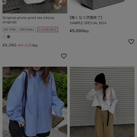
Original photo print tee (chiica
【無くなり次第終了】
original)
SAMPLE SPECIAL BOX
HIT ITEM
ORIGINAL
CLEARANCE
¥
5,000
税込
¥
5,390
¥
4,620
→
税込