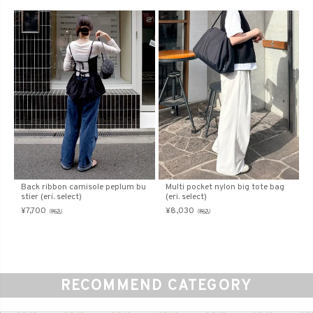
Back ribbon camisole peplum bu
Multi pocket nylon big tote bag
stier (eri. select)
(eri. select)
¥
7,700
¥
8,030
（税込）
（税込）
RECOMMEND CATEGORY