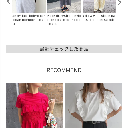
ng nylo
Yellow wide stitch pa
Mixed beads cord nec
Sheer puff bustier (ki
Sheer 
comochi
nts (comochi select)
klace (isook select)
haru select)
bbon b
hi sele
最近チェックした商品
RECOMMEND