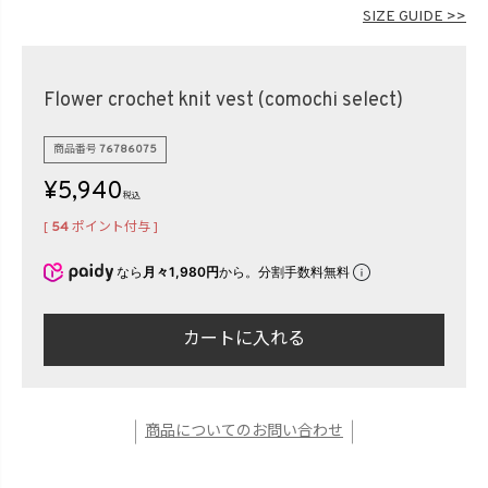
在庫なし商品
SIZE GUIDE >>
表示する
表示しない
Flower crochet knit vest (comochi select)
検索
商品番号
76786075
¥
5,940
税込
[
54
ポイント付与 ]
なら
月々1,980円
から。分割手数料無料
カートに入れる
商品についてのお問い合わせ