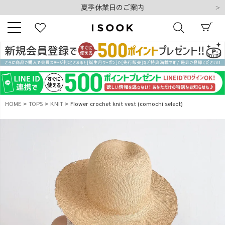
夏季休業日のご案内
令和8年熊本地震の影響によるお荷物のお届けについて
10,000円以上ご購入で送料無料
新規会員登録でもれなく500ポイントプレゼント
夏季休業日のご案内
キーワード
令和8年熊本地震の影響によるお荷物のお届けについて
HOME
TOPS
KNIT
Flower crochet knit vest (comochi select)
商品番号
販売タイプ
新着
再入荷
SALE