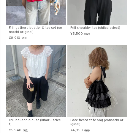
Frill gatherd bustier & tee set (co
Frill shoulder tee (chiica select)
mochi original)
¥
5,500
（税込）
¥
8,910
（税込）
Frill balloon blouse (kiharu selec
Lace tiered tote bag (comochi or
t)
iginal)
¥
5,940
¥
4,950
（税込）
（税込）