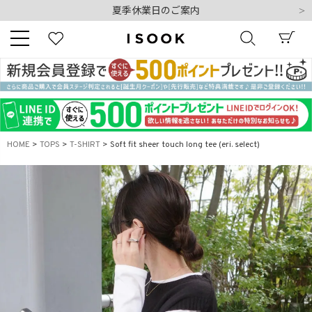
夏季休業日のご案内
令和8年熊本地震の影響によるお荷物のお届けについて
10,000円以上ご購入で送料無料
新規会員登録でもれなく500ポイントプレゼント
夏季休業日のご案内
キーワード
令和8年熊本地震の影響によるお荷物のお届けについて
HOME
TOPS
T-SHIRT
Soft fit sheer touch long tee (eri. select)
商品番号
販売タイプ
新着
再入荷
SALE