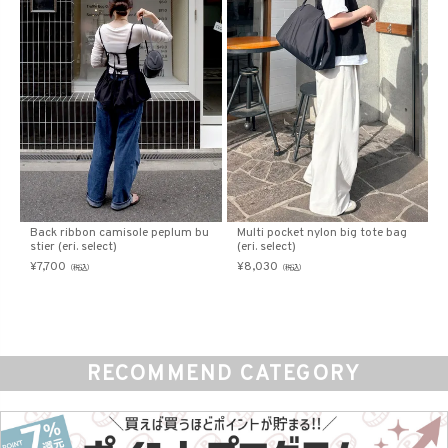
Back ribbon camisole peplum bu
Multi pocket nylon big tote bag
stier (eri. select)
(eri. select)
¥
7,700
¥
8,030
（税込）
（税込）
RECOMMEND CATEGORY