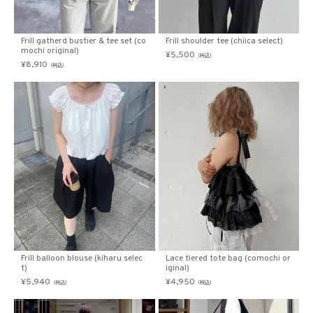
Frill gatherd bustier & tee set (co
Frill shoulder tee (chiica select)
mochi original)
¥
5,500
（税込）
¥
8,910
（税込）
Frill balloon blouse (kiharu selec
Lace tiered tote bag (comochi or
t)
iginal)
¥
5,940
¥
4,950
（税込）
（税込）