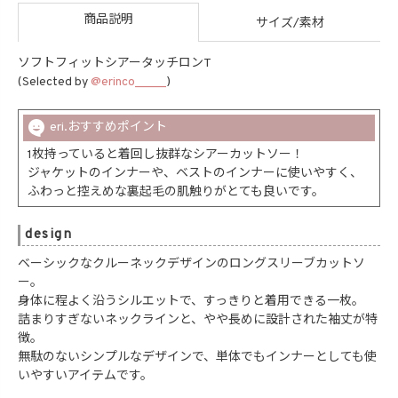
商品説明
サイズ/素材
ソフトフィットシアータッチロンT
(Selected by
@erinco_____
)
eri.おすすめポイント
1枚持っていると着回し抜群なシアーカットソー！
ジャケットのインナーや、ベストのインナーに使いやすく、
ふわっと控えめな裏起毛の肌触りがとても良いです。
design
ベーシックなクルーネックデザインのロングスリーブカットソ
ー。
身体に程よく沿うシルエットで、すっきりと着用できる一枚。
詰まりすぎないネックラインと、やや長めに設計された袖丈が特
徴。
無駄のないシンプルなデザインで、単体でもインナーとしても使
いやすいアイテムです。