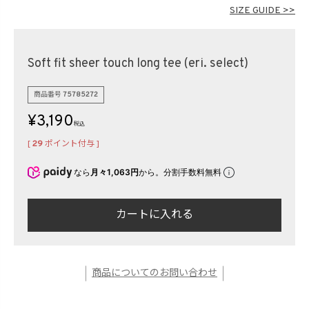
在庫なし商品
SIZE GUIDE >>
表示する
表示しない
Soft fit sheer touch long tee (eri. select)
検索
商品番号
75785272
¥
3,190
税込
[
29
ポイント付与 ]
なら
月々1,063円
から。分割手数料無料
カートに入れる
商品についてのお問い合わせ