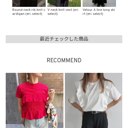
 (eri.
Velour A line long ski
Button knit vest (eri.
Relax knit wide pants
Sheer 
rt (eri. select)
select)
(eri. select)
gan (er
最近チェックした商品
RECOMMEND