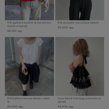
Frill gatherd bustier & tee set (co
Frill shoulder tee (chiica select)
mochi original)
¥
5,500
（税込）
¥
8,910
（税込）
Frill balloon blouse (kiharu selec
Lace tiered tote bag (comochi or
t)
iginal)
¥
5,940
¥
4,950
（税込）
（税込）