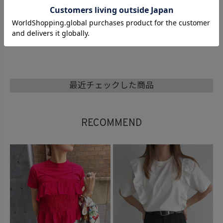
back ri
Frill gatherd bustier
Yellow wide stitch pa
Gingham check stret
Back d
(comoc
& tee set (comochi or
nts (comochi select)
ch tee (comochi selec
n one 
iginal)
t)
select)
最近チェックした商品
RECOMMEND