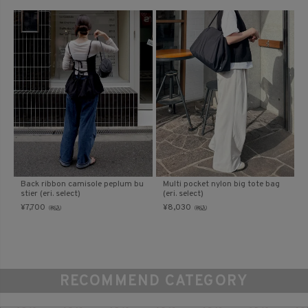
Back ribbon camisole peplum bu
Multi pocket nylon big tote bag
stier (eri. select)
(eri. select)
¥
7,700
¥
8,030
（税込）
（税込）
RECOMMEND CATEGORY