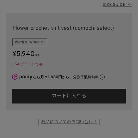
在庫なし商品
SIZE GUIDE >>
表示する
表示しない
Flower crochet knit vest (comochi select)
検索
商品番号
76786075
¥
5,940
税込
[
54
ポイント付与 ]
なら
月々1,980円
から。分割手数料無料
カートに入れる
商品についてのお問い合わせ