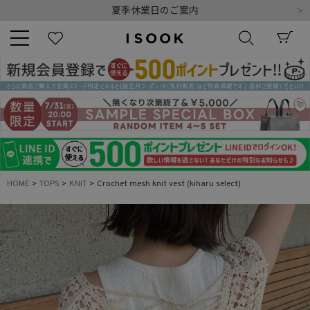
夏季休業日のご案内
令和8年熊本地震の影響によるお荷物のお届けについて
10,000円以上ご購入で送料無料
新規会員登録でもれなく500ポイントプレゼント
夏季休業日のご案内
キーワード
令和8年熊本地震の影響によるお荷物のお届けについて
商品番号
HOME
TOPS
KNIT
Crochet mesh knit vest (kiharu select)
販売タイプ
新着
再入荷
SALE