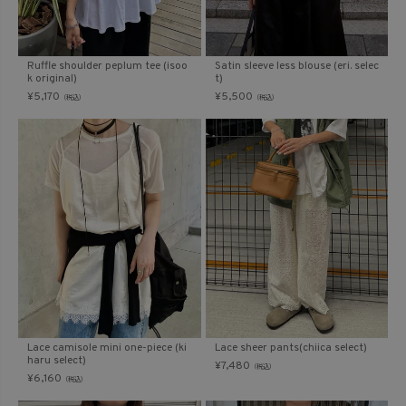
Ruffle shoulder peplum tee (isoo
Satin sleeve less blouse (eri. selec
k original)
t)
¥
5,170
¥
5,500
（税込）
（税込）
Lace camisole mini one-piece (ki
Lace sheer pants(chiica select)
haru select)
¥
7,480
（税込）
¥
6,160
（税込）