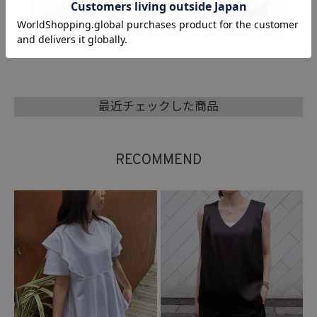
er size
Flower crochet knit v
Back photo print tee
Mesh soft knit vest (k
Mesh r
aru sel
est (comochi select)
(kiharu select)
iharu select)
at (ki
最近チェックした商品
RECOMMEND