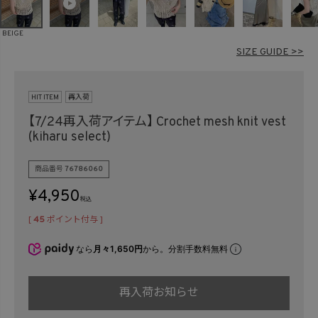
在庫なし商品
表示する
表示しない
BEIGE
SIZE GUIDE >>
検索
HIT ITEM
再入荷
【7/24再入荷アイテム】
Crochet mesh knit vest
(kiharu select)
商品番号
76786060
¥
4,950
税込
[
45
ポイント付与 ]
なら
月々1,650円
から。分割手数料無料
再入荷お知らせ