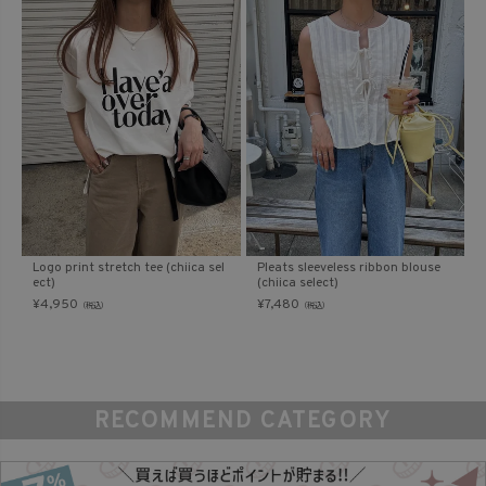
Logo print stretch tee (chiica sel
Pleats sleeveless ribbon blouse
ect)
(chiica select)
¥
4,950
¥
7,480
（税込）
（税込）
RECOMMEND CATEGORY