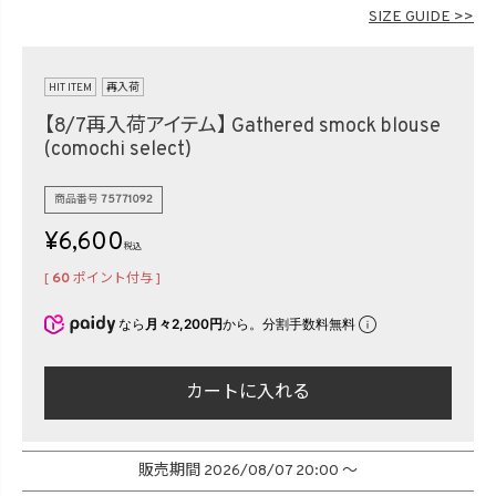
在庫なし商品
SIZE GUIDE >>
表示する
表示しない
HIT ITEM
再入荷
【8/7再入荷アイテム】
Gathered smock blouse
検索
(comochi select)
商品番号
75771092
¥
6,600
税込
[
60
ポイント付与 ]
なら
月々2,200円
から。分割手数料無料
カートに入れる
販売期間
2026/08/07 20:00
〜