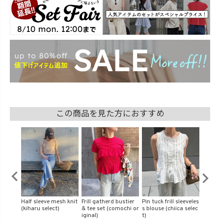
この商品を見た方におすすめ
back ri
Half sleeve mesh knit
Frill gatherd bustier
Pin tuck frill sleeveles
Design
(comoc
(kiharu select)
& tee set (comochi or
s blouse (chiica selec
(chiica
iginal)
t)