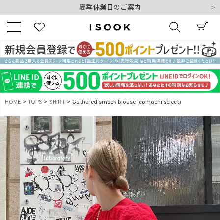
夏季休業日のご案内
令和8年熊本地震の影響によるお荷物のお届けについて
10,000円以上ご購入で送料無料
新規会員登録でもれなく500ポイントプレゼント
夏季休業日のご案内
キーワード
令和8年熊本地震の影響によるお荷物のお届けについて
HOME
TOPS
SHIRT
Gathered smock blouse (comochi select)
商品番号
販売タイプ
新着
再入荷
SALE