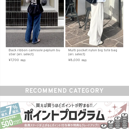
Back ribbon camisole peplum bu
Multi pocket nylon big tote bag
stier (eri. select)
(eri. select)
¥
7,700
¥
8,030
（税込）
（税込）
RECOMMEND CATEGORY