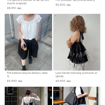
Frill gatherd bustier & tee set (co
Frill shoulder tee (chiica select)
mochi original)
¥
5,500
（税込）
¥
8,910
（税込）
Frill balloon blouse (kiharu selec
Lace tiered tote bag (comochi or
t)
iginal)
¥
5,940
¥
4,950
（税込）
（税込）