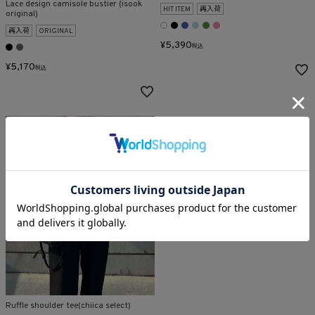
Lace design camisole bustier (isook
HIT ITEM
再入荷
original)
再入荷
ORIGINAL
¥
5,390
税込
¥
5,170
税込
Ruffle shoulder tee(chiica select)