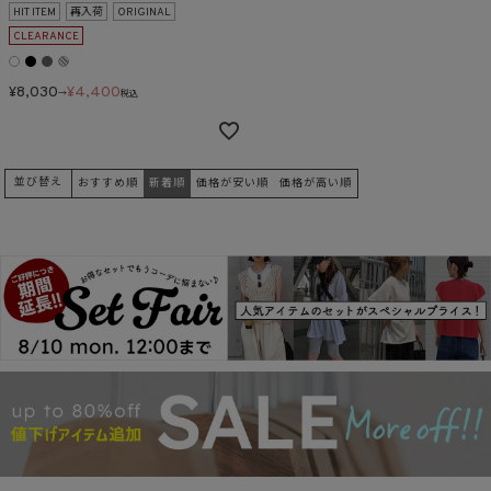
HIT ITEM
再入荷
ORIGINAL
CLEARANCE
¥
8,030
¥
4,400
→
税込
並び替え
おすすめ順
新着順
価格が安い順
価格が高い順