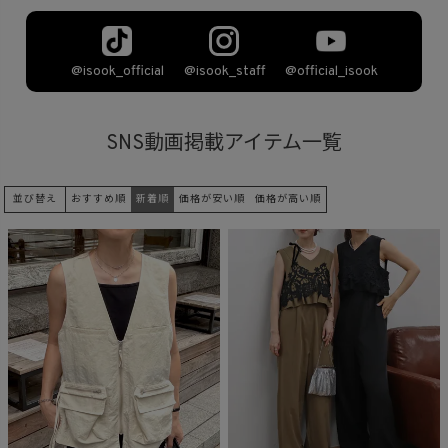
商品タイプ
@isook_staff
@isook_official
@official_isook
ORIGINAL
HIT ITEM
SNS動画掲載アイテム一覧
カラー
並び替え
おすすめ順
新着順
価格が安い順
価格が高い順
価格（税込）
〜