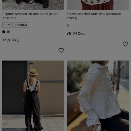
Peplum layered rib one piece (isook
Flower crochet knit vest (comochi
original)
select)
NEW
ORIGINAL
¥
5,940
税込
¥
8,910
税込