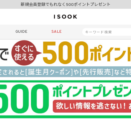
夏季休業日のご案内
令和8年熊本地震の影響によるお荷物のお届けについて
10,000円以上ご購入で送料無料
新規会員登録でもれなく500ポイントプレゼント
夏季休業日のご案内
GUIDE
SALE
令和8年熊本地震の影響によるお荷物のお届けについて
商品番号
商品タイプ
再入荷
SALE
ORIGINAL
HIT IT
価格（税込）
〜