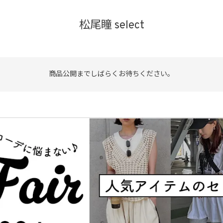
松尾瞳 select
品
する
表示しない
商品公開までしばらくお待ちください。
検索