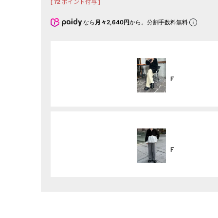
[
72
ポイント付与 ]
なら
月々2,640円
から。分割手数料無料
F
F