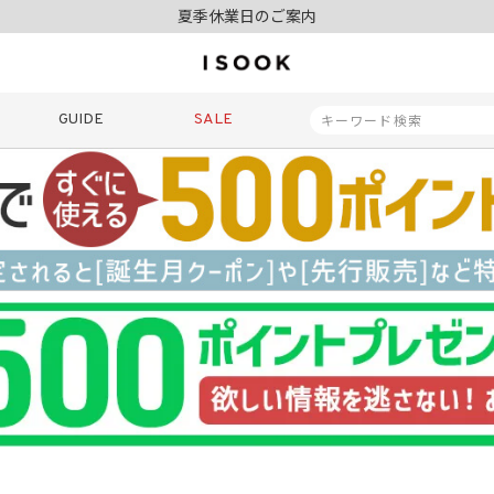
夏季休業日のご案内
令和8年熊本地震の影響によるお荷物のお届けについて
10,000円以上ご購入で送料無料
新規会員登録でもれなく500ポイントプレゼント
夏季休業日のご案内
GUIDE
SALE
令和8年熊本地震の影響によるお荷物のお届けについて
商品番号
商品タイプ
再入荷
SALE
ORIGINAL
HIT IT
価格（税込）
〜