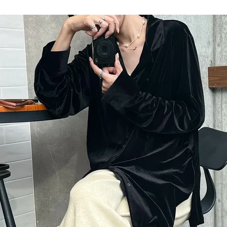
品
する
表示しない
検索