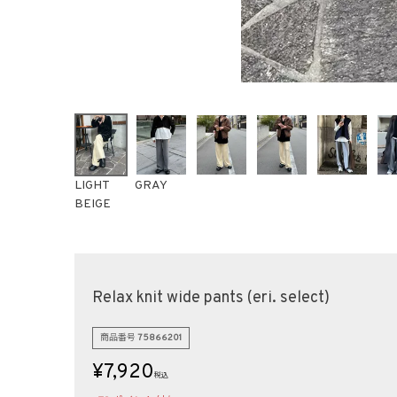
LIGHT
GRAY
BEIGE
Relax knit wide pants (eri. select)
商品番号
75866201
¥
7,920
税込