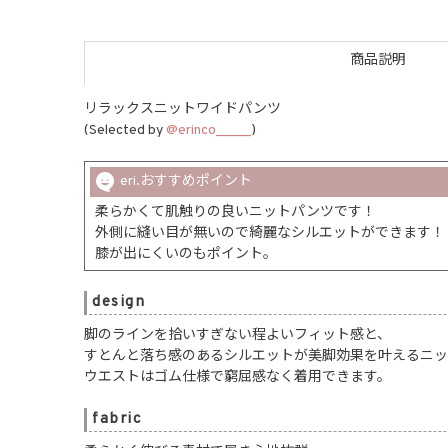
商品説明
リラックスニットワイドパンツ
(Selected by
@erinco_____
)
eri.おすすめポイント
柔らかくて肌触りの良いニットパンツです！
外側に縫い目が無いので綺麗なシルエットができます！
膝が出にくいのもポイント。
design
脚のラインを拾いすぎない程よいフィット感と、
すとんと落ち感のあるシルエットが美脚効果を叶えるニ
ウエストはゴム仕様で窮屈感なく着用できます。
fabric