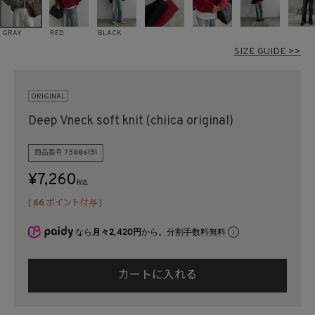
在庫なし商品
表示する
表示しない
GRAY
RED
BLACK
SIZE GUIDE >>
検索
ORIGINAL
Deep Vneck soft knit (chiica original)
商品番号
75886151
¥
7,260
税込
[
66
ポイント付与 ]
なら
月々2,420円
から。分割手数料無料
カートに入れる