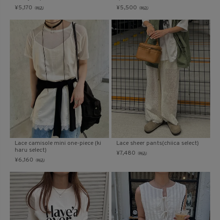
¥
5,170
¥
5,500
（税込）
（税込）
Lace camisole mini one-piece (ki
Lace sheer pants(chiica select)
haru select)
¥
7,480
（税込）
¥
6,160
（税込）