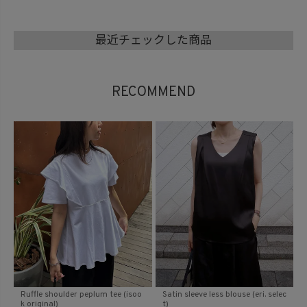
最近チェックした商品
RECOMMEND
Ruffle shoulder peplum tee (isoo
Satin sleeve less blouse (eri. selec
k original)
t)