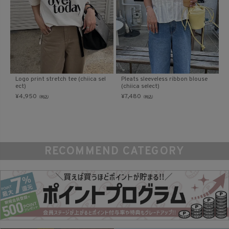
Logo print stretch tee (chiica sel
Pleats sleeveless ribbon blouse
ect)
(chiica select)
¥
4,950
¥
7,480
（税込）
（税込）
RECOMMEND CATEGORY