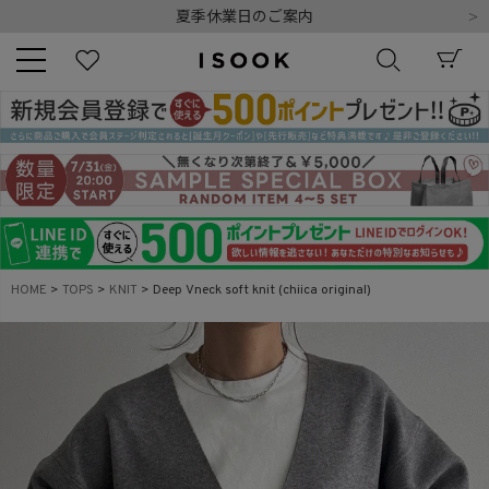
令和8年熊本地震の影響によるお荷物のお届けについて
10,000円以上ご購入で送料無料
新規会員登録でもれなく500ポイントプレゼント
夏季休業日のご案内
令和8年熊本地震の影響によるお荷物のお届けについて
キーワード
商品番号
HOME
TOPS
KNIT
Deep Vneck soft knit (chiica original)
販売タイプ
新着
再入荷
SALE