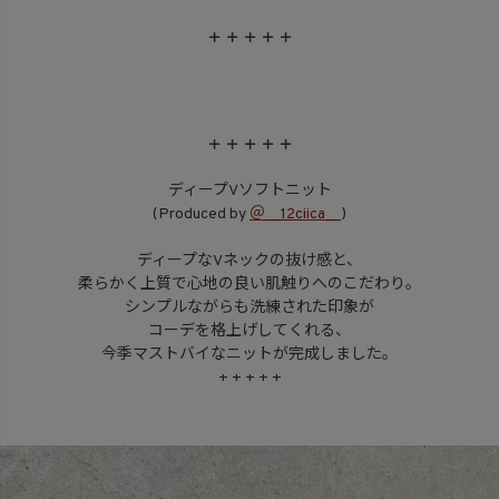
+ + + + +
+ + + + +
ディープVソフトニット
(Produced by
＠__12ciica__
)
ディープなVネックの抜け感と、
柔らかく上質で心地の良い肌触りへのこだわり。
シンプルながらも洗練された印象が
コーデを格上げしてくれる、
今季マストバイなニットが完成しました。
+ + + + +