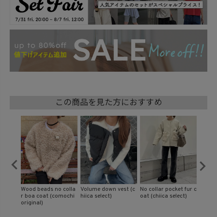
この商品を見た方におすすめ
est (c
No collar pocket fur c
Half zip mix knit blou
Vneck cable knit (kih
Micro 
oat (chiica select)
son (kiharu select)
aru select)
(chiica