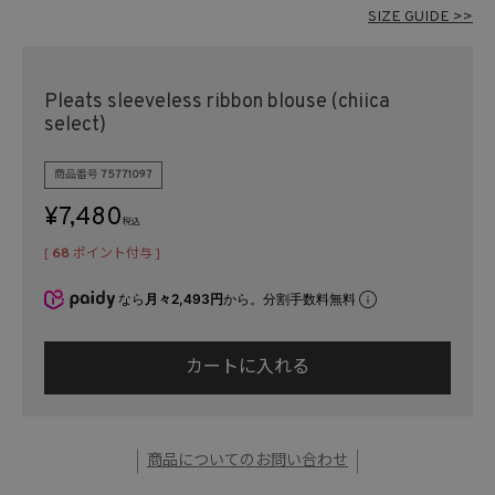
在庫なし商品
SIZE GUIDE >>
表示する
表示しない
Pleats sleeveless ribbon blouse (chiica
select)
検索
商品番号
75771097
¥
7,480
税込
[
68
ポイント付与 ]
なら
月々2,493円
から。分割手数料無料
カートに入れる
商品についてのお問い合わせ