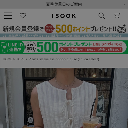
夏季休業日のご案内
令和8年熊本地震の影響によるお荷物のお届けについて
10,000円以上ご購入で送料無料
新規会員登録でもれなく500ポイントプレゼント
夏季休業日のご案内
キーワード
令和8年熊本地震の影響によるお荷物のお届けについて
HOME
TOPS
Pleats sleeveless ribbon blouse (chiica select)
商品番号
販売タイプ
新着
再入荷
SALE