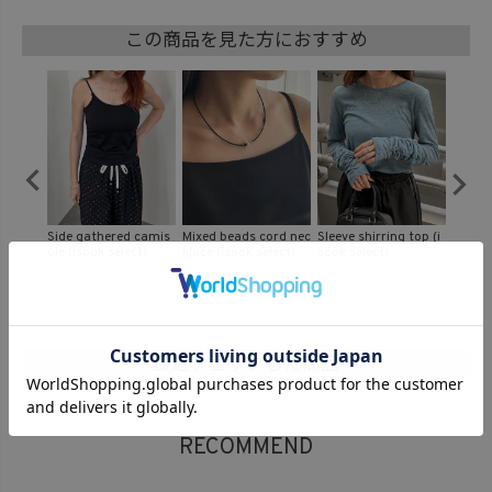
この商品を見た方におすすめ
ord nec
Sleeve shirring top (i
Frill balloon blouse (k
Fringe denim set up
Croppe
lect)
sook select)
iharu select)
(chiica original)
vest (c
最近チェックした商品
RECOMMEND