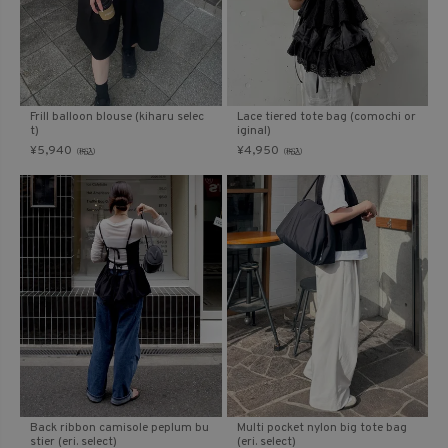
Frill balloon blouse (kiharu selec
Lace tiered tote bag (comochi or
t)
iginal)
¥
5,940
¥
4,950
（税込）
（税込）
Back ribbon camisole peplum bu
Multi pocket nylon big tote bag
stier (eri. select)
(eri. select)