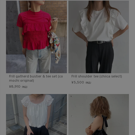
Frill gatherd bustier & tee set (co
Frill shoulder tee (chiica select)
mochi original)
¥
5,500
（税込）
¥
8,910
（税込）