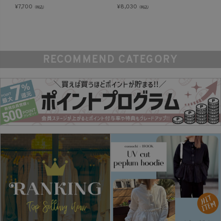
¥
7,700
¥
8,030
（税込）
（税込）
RECOMMEND CATEGORY