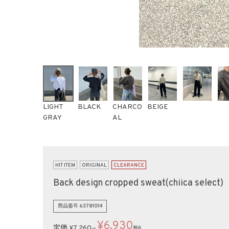
LIGHT
BLACK
CHARCO
BEIGE
GRAY
AL
HIT ITEM
ORIGINAL
CLEARANCE
Back design cropped sweat(chiica select)
商品番号
63781014
¥
6,930
定価
¥
7,260
税込
→