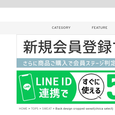
CATEGORY
FEATURE
キーワード
販売タイプ
新着
カラー
HOME
TOPS
SWEAT
Back design cropped sweat(chiica select)