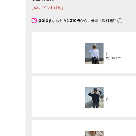
[
63
ポイント付与 ]
なら
月々2,310円
から。分割手数料無料
F
残りわずか
F