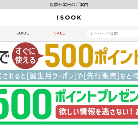
夏季休業日のご案内
令和8年熊本地震の影響によるお荷物のお届けについて
10,000円以上ご購入で送料無料
新規会員登録でもれなく500ポイントプレゼント
夏季休業日のご案内
GUIDE
SALE
令和8年熊本地震の影響によるお荷物のお届けについて
商品番号
商品タイプ
再入荷
SALE
ORIGINAL
HIT IT
価格（税込）
〜