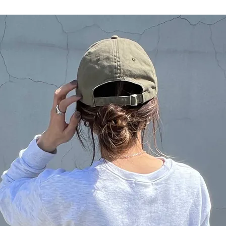
品
する
表示しない
検索