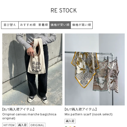
RE STOCK
商品タイプ
並び替え
おすすめ順
新着順
価格が安い順
価格が高い順
ORIGINAL
HIT ITEM
カラー
価格（税込）
〜
【8/7再入荷アイテム】
【8/7再入荷アイテム】
Original canvas marche bag(chiica
Mix pattern scarf (isook select)
original)
再入荷
HIT ITEM
再入荷
ORIGINAL