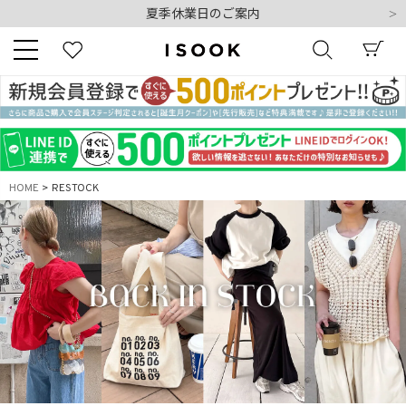
夏季休業日のご案内
令和8年熊本地震の影響によるお荷物のお届けについて
10,000円以上ご購入で送料無料
新規会員登録でもれなく500ポイントプレゼント
夏季休業日のご案内
キーワード
令和8年熊本地震の影響によるお荷物のお届けについて
HOME
RESTOCK
商品番号
販売タイプ
新着
再入荷
SALE