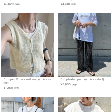
¥
6,820
¥
4,730
（税込）
（税込）
Cropped V neck knit vest (chiica se
Dot pleated pants(chiica select)
lect)
¥
5,830
（税込）
¥
7,260
（税込）