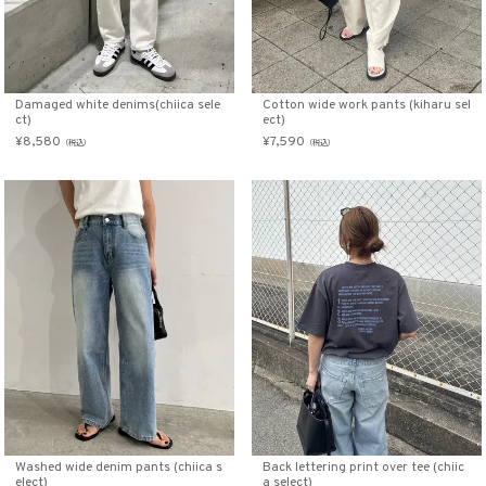
Damaged white denims(chiica sele
Cotton wide work pants (kiharu sel
ct)
ect)
¥
8,580
¥
7,590
（税込）
（税込）
Washed wide denim pants (chiica s
Back lettering print over tee (chiic
elect)
a select)