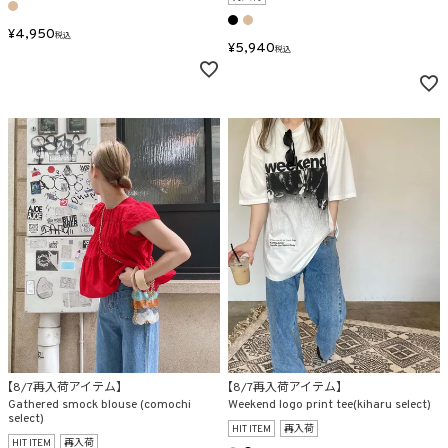
¥
4,950
税込
¥
5,940
税込
【8/7再入荷アイテム】
【8/7再入荷アイテム】
Gathered smock blouse (comochi
Weekend logo print tee(kiharu select)
select)
HIT ITEM
再入荷
HIT ITEM
再入荷