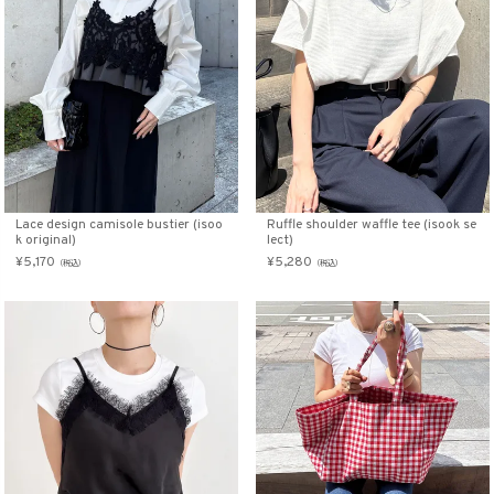
Lace design camisole bustier (isoo
Ruffle shoulder waffle tee (isook se
k original)
lect)
¥
5,170
¥
5,280
（税込）
（税込）