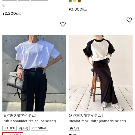
在庫なし商品
¥
3,300
税込
¥
2,200
表示する
表示しない
税込
検索
【8/7再入荷アイテム】
【8/7再入荷アイテム】
Ruffle shoulder tee(chiica select)
Bicolor maxi skirt (comochi select)
HIT ITEM
再入荷
ORIGINAL
再入荷