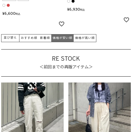
¥
6,930
税込
¥
6,600
税込
並び替え
おすすめ順
新着順
価格が安い順
価格が高い順
RE STOCK
＜前回までの再販アイテム＞