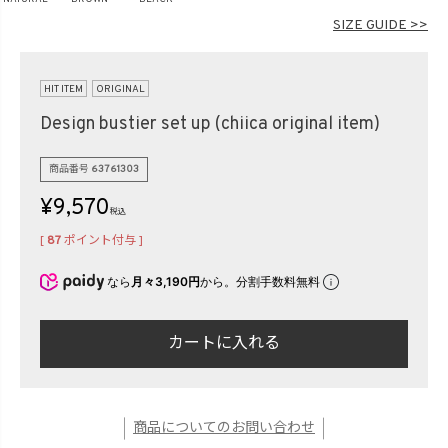
在庫なし商品
SIZE GUIDE >>
表示する
表示しない
HIT ITEM
ORIGINAL
Design bustier set up (chiica original item)
検索
商品番号
63761303
¥
9,570
税込
[
87
ポイント付与 ]
なら
月々3,190円
から。分割手数料無料
カートに入れる
商品についてのお問い合わせ