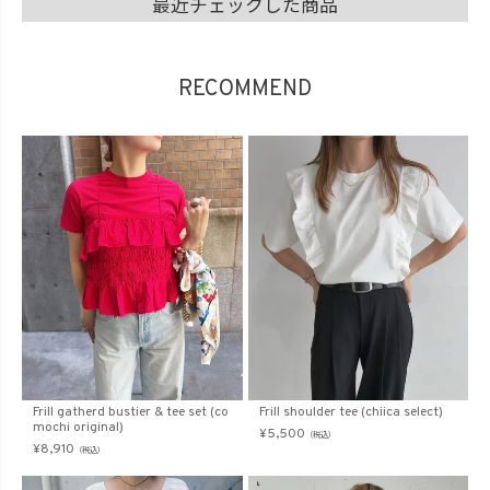
最近チェックした商品
RECOMMEND
Frill gatherd bustier & tee set (co
Frill shoulder tee (chiica select)
mochi original)
¥
5,500
（税込）
¥
8,910
（税込）