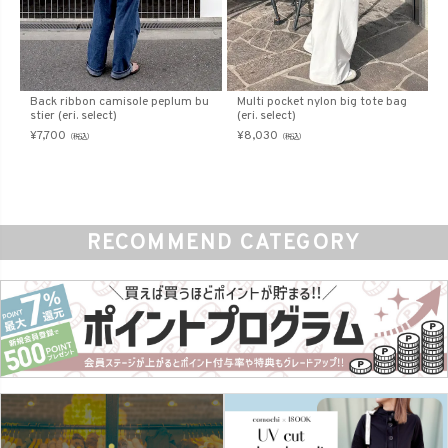
Back ribbon camisole peplum bu
Multi pocket nylon big tote bag
stier (eri. select)
(eri. select)
¥
7,700
¥
8,030
（税込）
（税込）
RECOMMEND CATEGORY