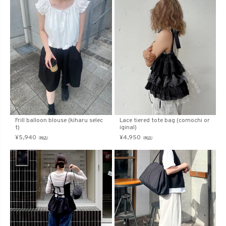
Frill balloon blouse (kiharu selec
Lace tiered tote bag (comochi or
t)
iginal)
¥
5,940
¥
4,950
（税込）
（税込）