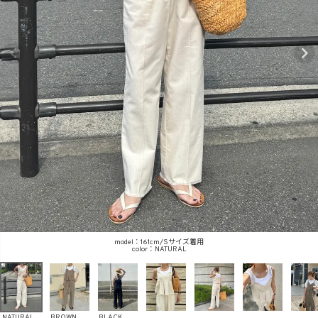
商品タイプ
ORIGINAL
HIT ITEM
カラー
価格（税込）
model：161cm/Sサイズ着用
NATURAL
〜
NATURAL
BROWN
BLACK