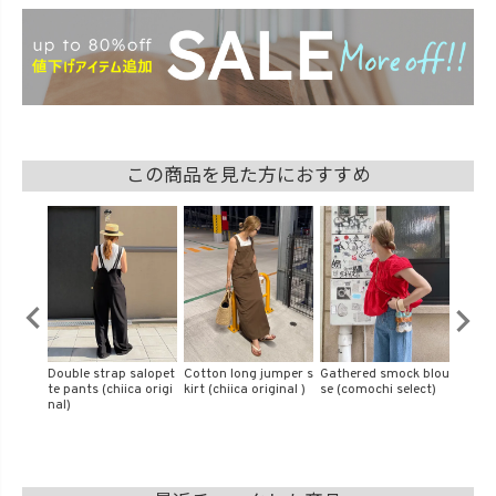
この商品を見た方におすすめ
t bag
Double strap salopet
Cotton long jumper s
Gathered smock blou
Ruffle
te pants (chiica origi
kirt (chiica original )
se (comochi select)
hiica s
nal)