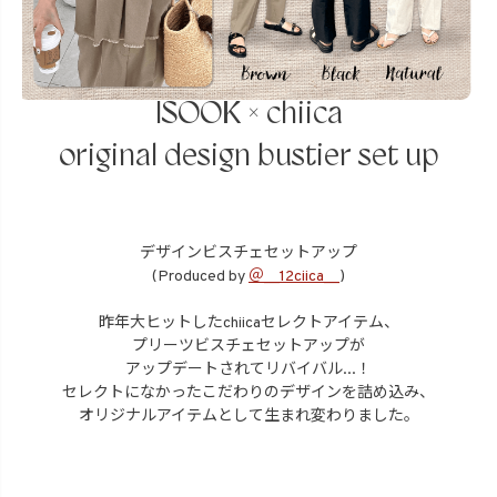
I
S
O
O
K
×
c
h
i
i
c
a
o
r
i
g
i
n
a
l
d
e
s
i
g
n
b
u
s
t
i
e
r
s
e
t
u
p
デザインビスチェセットアップ
(Produced by
＠__12ciica__
)
昨年大ヒットしたchiicaセレクトアイテム、
プリーツビスチェセットアップが
アップデートされてリバイバル...！
セレクトになかったこだわりのデザインを詰め込み、
オリジナルアイテムとして生まれ変わりました。