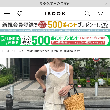
令和8年熊本地震の影響によるお荷物のお届けについて
10,000円以上ご購入で送料無料
新規会員登録でもれなく500ポイントプレゼント
夏季休業日のご案内
令和8年熊本地震の影響によるお荷物のお届けについて
キーワード
HOME
TOPS
Design bustier set up (chiica original item)
商品番号
販売タイプ
新着
再入荷
SALE