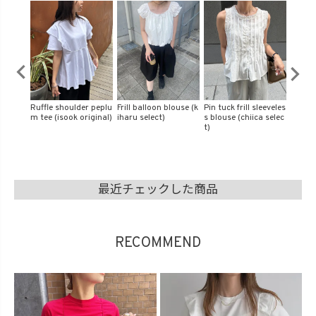
ouse (k
Pin tuck frill sleeveles
Balloon long one-pie
Side ribbon nylon wo
Sleeve
s blouse (chiica selec
ce (kiharu select)
rk vest (chiica origin
p (chii
t)
al)
最近チェックした商品
RECOMMEND