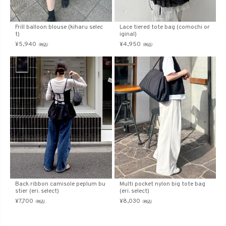
Frill balloon blouse (kiharu selec
Lace tiered tote bag (comochi or
t)
iginal)
¥
5,940
¥
4,950
（税込）
（税込）
Back ribbon camisole peplum bu
Multi pocket nylon big tote bag
stier (eri. select)
(eri. select)
¥
7,700
¥
8,030
（税込）
（税込）