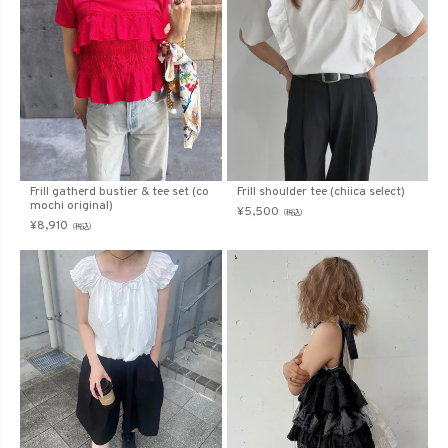
Frill gatherd bustier & tee set (co
Frill shoulder tee (chiica select)
mochi original)
¥
5,500
（税込）
¥
8,910
（税込）