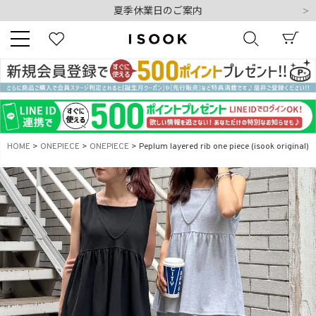
夏季休業日のご案内
令和8年熊本地震の影響によるお荷物のお届けについて
10,000円以上ご購入で送料無料
新規会員登録でもれなく500ポイントプレゼント
夏季休業日のご案内
キーワード
令和8年熊本地震の影響によるお荷物のお届けについて
HOME
ONEPIECE
ONEPIECE
Peplum layered rib one piece (isook original)
商品番号
販売タイプ
新着
再入荷
SALE