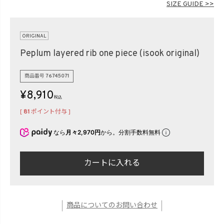
SIZE GUIDE >>
在庫なし商品
表示する
表示しない
ORIGINAL
Peplum layered rib one piece (isook original)
検索
商品番号
76745071
¥
8,910
税込
[
81
ポイント付与 ]
なら
月々2,970円
から。分割手数料無料
カートに入れる
商品についてのお問い合わせ