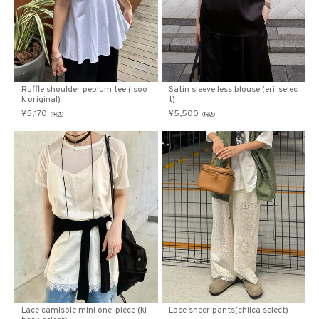
Ruffle shoulder peplum tee (isoo
Satin sleeve less blouse (eri. selec
k original)
t)
¥
5,170
¥
5,500
（税込）
（税込）
Lace camisole mini one-piece (ki
Lace sheer pants(chiica select)