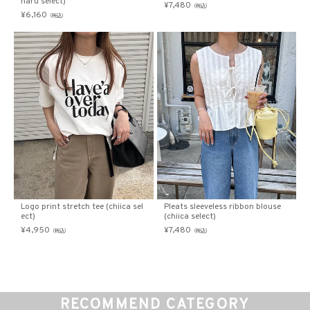
haru select)
¥
7,480
（税込）
¥
6,160
（税込）
Logo print stretch tee (chiica sel
Pleats sleeveless ribbon blouse
ect)
(chiica select)
¥
4,950
¥
7,480
（税込）
（税込）
RECOMMEND CATEGORY