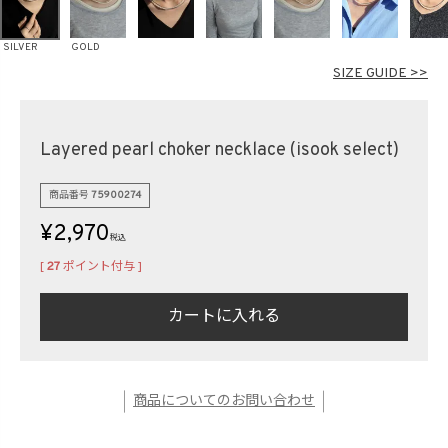
在庫なし商品
表示する
表示しない
SILVER
GOLD
SIZE GUIDE >>
検索
Layered pearl choker necklace (isook select)
商品番号
75900274
¥
2,970
税込
[
27
ポイント付与 ]
カートに入れる
商品についてのお問い合わせ