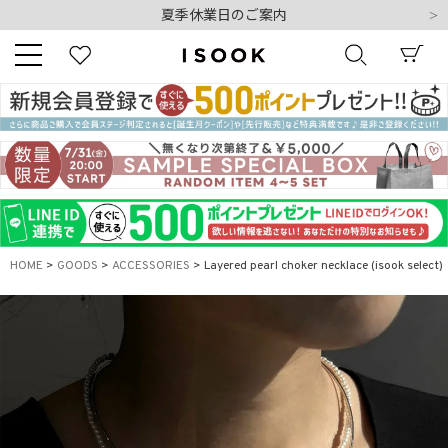
夏季休業日のご案内
令和8年熊本地震の影響によるお荷物のお届けについて
10,000円以上ご購入で送料無料
新規会員登録でもれなく500ポイントプレゼント
夏季休業日のご案内
キーワード
令和8年熊本地震の影響によるお荷物のお届けについて
商品番号
HOME
GOODS
ACCESSORIES
Layered pearl choker necklace (isook select)
販売タイプ
新着
再入荷
SALE