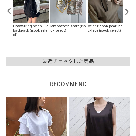
rf (iso
Velor ribbon pearl ne
Pearl button tweed n
Nuance heart penda
Mix pe
cklace (isook select)
o collar jacket (isook
nt cord necklace (iso
ook se
select)
ok select)
最近チェックした商品
RECOMMEND