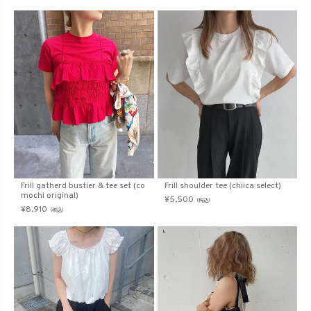
Frill gatherd bustier & tee set (co
Frill shoulder tee (chiica select)
mochi original)
¥
5,500
（税込）
¥
8,910
（税込）