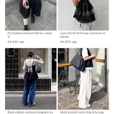
Frill balloon blouse (kiharu selec
Lace tiered tote bag (comochi or
t)
iginal)
¥
5,940
¥
4,950
（税込）
（税込）
Back ribbon camisole peplum bu
Multi pocket nylon big tote bag