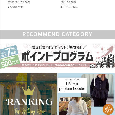
stier (eri. select)
(eri. select)
¥
7,700
¥
8,030
（税込）
（税込）
RECOMMEND CATEGORY