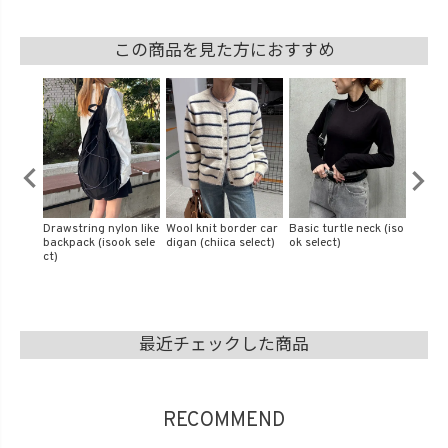
この商品を見た方におすすめ
er car
Basic turtle neck (iso
Mixed beads cord nec
Big sized cable knit
Asymm
elect)
ok select)
klace (isook select)
(kiharu select)
over ja
ect)
最近チェックした商品
RECOMMEND