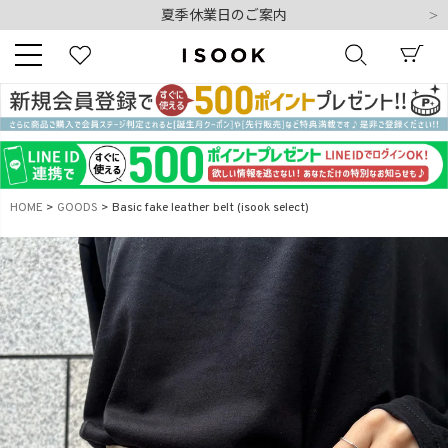
夏季休業日のご案内
令和8年熊本地震の影響によるお荷物のお届けについて
10,000円以上ご購入で送料無料
新規会員登録でもれなく500ポイントプレゼント
夏季休業日のご案内
キーワード
令和8年熊本地震の影響によるお荷物のお届けについて
HOME
GOODS
Basic fake leather belt (isook select)
商品番号
販売タイプ
新着
再入荷
SALE