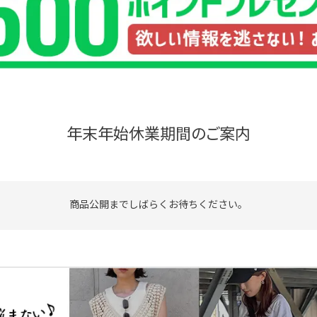
品
する
表示しない
年末年始休業期間のご案内
検索
商品公開までしばらくお待ちください。