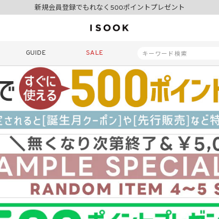
夏季休業日のご案内
令和8年熊本地震の影響によるお荷物のお届けについて
10,000円以上ご購入で送料無料
新規会員登録でもれなく500ポイントプレゼント
夏季休業日のご案内
GUIDE
SALE
令和8年熊本地震の影響によるお荷物のお届けについて
商品番号
商品タイプ
再入荷
SALE
ORIGINAL
HIT IT
価格（税込）
〜