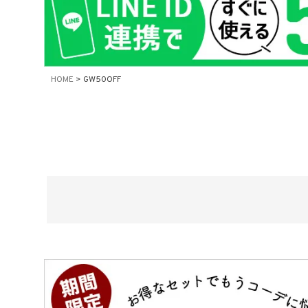
在庫なし商
表示
HOME
GW50OFF