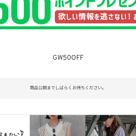
品
する
表示しない
GW50OFF
検索
商品公開までしばらくお待ちください。