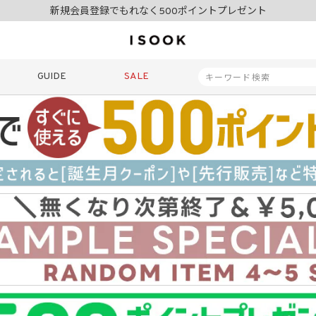
夏季休業日のご案内
令和8年熊本地震の影響によるお荷物のお届けについて
10,000円以上ご購入で送料無料
新規会員登録でもれなく500ポイントプレゼント
夏季休業日のご案内
GUIDE
SALE
令和8年熊本地震の影響によるお荷物のお届けについて
商品番号
商品タイプ
再入荷
SALE
ORIGINAL
HIT IT
価格（税込）
〜