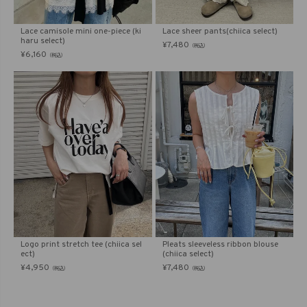
Lace camisole mini one-piece (ki
Lace sheer pants(chiica select)
haru select)
¥
7,480
（税込）
¥
6,160
（税込）
Logo print stretch tee (chiica sel
Pleats sleeveless ribbon blouse
ect)
(chiica select)
¥
4,950
¥
7,480
（税込）
（税込）