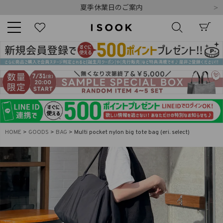
夏季休業日のご案内
令和8年熊本地震の影響によるお荷物のお届けについて
10,000円以上ご購入で送料無料
新規会員登録でもれなく500ポイントプレゼント
夏季休業日のご案内
キーワード
令和8年熊本地震の影響によるお荷物のお届けについて
商品番号
HOME
GOODS
BAG
Multi pocket nylon big tote bag (eri. select)
販売タイプ
新着
再入荷
SALE