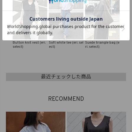
eri. sel
Suede triangle bag (e
V neck knit vest (eri.
Pouched soft leather
Soft fi
ri. select)
select)
tote bag (kiharu sele
ong tee
ct)
最近チェックした商品
RECOMMEND