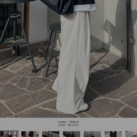
商品タイプ
ORIGINAL
HIT ITEM
カラー
価格（税込）
〜
model：158cm
BLACK