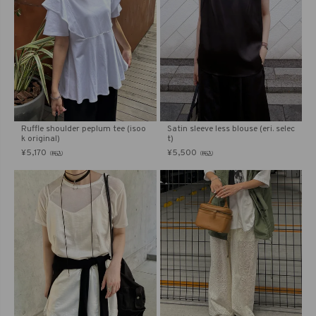
Ruffle shoulder peplum tee (isoo
Satin sleeve less blouse (eri. selec
k original)
t)
¥
5,170
¥
5,500
（税込）
（税込）