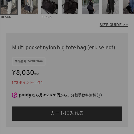
在庫なし商品
表示する
表示しない
BLACK
BLACK
SIZE GUIDE >>
検索
Multi pocket nylon big tote bag (eri. select)
商品番号
76907044
¥
8,030
税込
[
73
ポイント付与 ]
なら
月々2,676円
から。分割手数料無料
カートに入れる