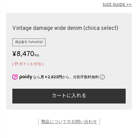
在庫なし商品
SIZE GUIDE >>
表示する
表示しない
Vintage damage wide denim (chiica select)
検索
商品番号
76961032
¥
8,470
税込
[
77
ポイント付与 ]
なら
月々2,823円
から。分割手数料無料
カートに入れる
商品についてのお問い合わせ