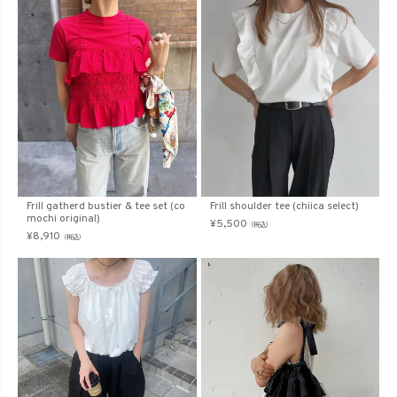
Frill gatherd bustier & tee set (co
Frill shoulder tee (chiica select)
mochi original)
¥
5,500
（税込）
¥
8,910
（税込）