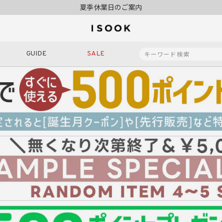
夏季休業日のご案内
令和8年熊本地震の影響によるお荷物のお届けについて
10,000円以上ご購入で送料無料
新規会員登録でもれなく500ポイントプレゼント
夏季休業日のご案内
GUIDE
SALE
令和8年熊本地震の影響によるお荷物のお届けについて
商品番号
商品タイプ
再入荷
SALE
ORIGINAL
HIT IT
価格（税込）
〜