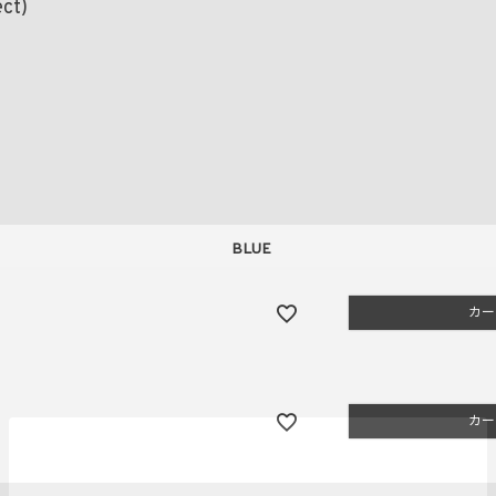
ect)
BLUE
カー
カー