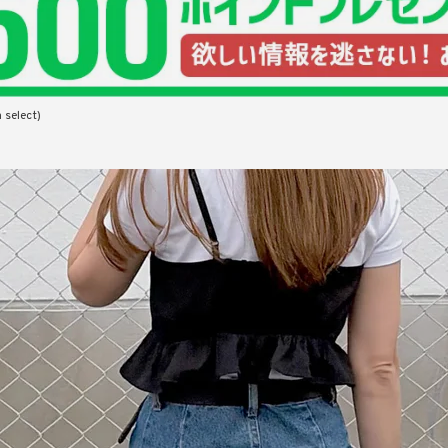
品
する
表示しない
 select)
検索