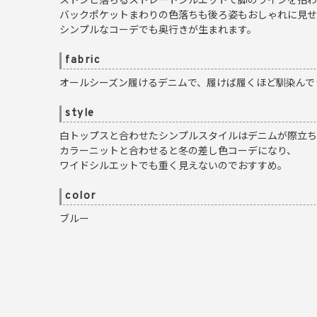
ストンと落ちるストレートシルエットで脚のラインを拾わ
バックポケットまわりの色落ちも後ろ姿もおしゃれに見せ
シンプルなコーデでも奥行きが生まれます。
fabric
オールシーズン履けるデニムで、履けば履くほど馴染んで
style
白トップスと合わせたシンプルスタイルはデニムが際立ち
カラーニットと合わせると冬の差し色コーデになり、
ワイドシルエットでも重く見えないのでおすすめ。
color
ブルー