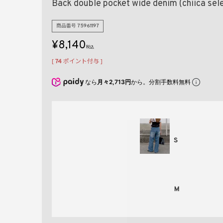
Back double pocket wide denim (chiica sel
商品番号
75961197
¥
8,140
税込
[
74
ポイント付与 ]
なら
月々2,713円
から。分割手数料無料
S
M