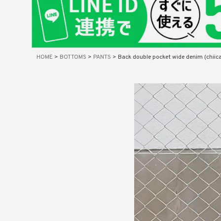
在庫なし商
表示
HOME
BOTTOMS
PANTS
Back double pocket wide denim (chiica