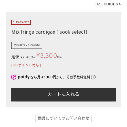
在庫なし商品
SIZE GUIDE >>
表示する
表示しない
CLEARANCE
Mix fringe cardigan (isook select)
検索
商品番号
75896013
¥
3,300
定価
¥
7,480
税込
→
[
30
ポイント付与 ]
なら
月々1,100円
から。分割手数料無料
カートに入れる
商品についてのお問い合わせ