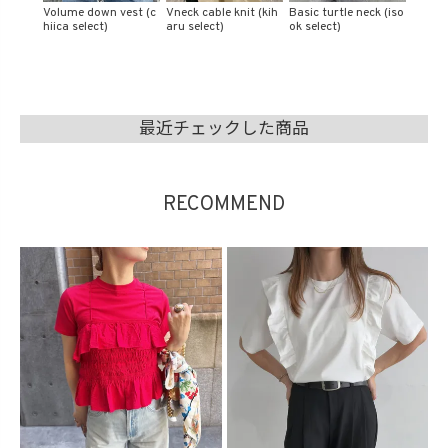
t (kih
Basic turtle neck (iso
Boa collar leather jac
Check oversized shirt
Velour 
ok select)
ket (chiica select)
(isook select)
rt (eri.
最近チェックした商品
RECOMMEND