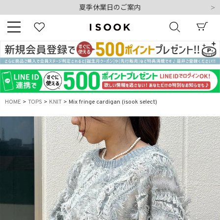
夏季休業日のご案内
令和8年熊本地震の影響によるお荷物のお届けについて
10,000円以上ご購入で送料無料
新規会員登録でもれなく500ポイントプレゼント
夏季休業日のご案内
キーワード
令和8年熊本地震の影響によるお荷物のお届けについて
HOME
TOPS
KNIT
Mix fringe cardigan (isook select)
商品番号
販売タイプ
新着
再入荷
SALE