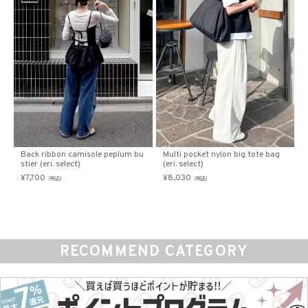
Back ribbon camisole peplum bu
Multi pocket nylon big tote bag
stier (eri. select)
(eri. select)
¥
7,700
¥
8,030
（税込）
（税込）
RECOMMEND CATEGORY