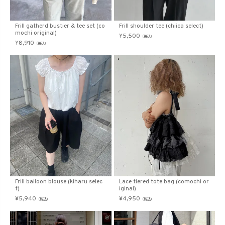
Frill gatherd bustier & tee set (co
Frill shoulder tee (chiica select)
mochi original)
¥
5,500
（税込）
¥
8,910
（税込）
Frill balloon blouse (kiharu selec
Lace tiered tote bag (comochi or
t)
iginal)
¥
5,940
¥
4,950
（税込）
（税込）