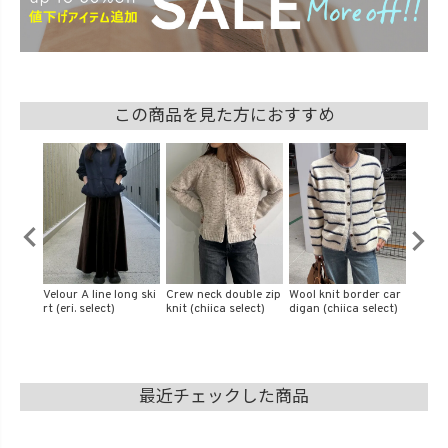
この商品を見た方におすすめ
son (er
Velour A line long ski
Crew neck double zip
Wool knit border car
Half z
rt (eri. select)
knit (chiica select)
digan (chiica select)
nit (is
最近チェックした商品