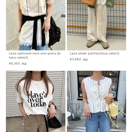
Lace camisole mini one-piece (ki
Lace sheer pants(chiica select)
haru select)
¥
7,480
（税込）
¥
6,160
（税込）