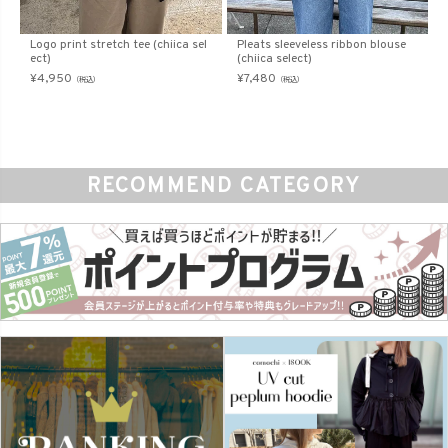
Logo print stretch tee (chiica sel
Pleats sleeveless ribbon blouse
ect)
(chiica select)
¥
4,950
¥
7,480
（税込）
（税込）
RECOMMEND CATEGORY