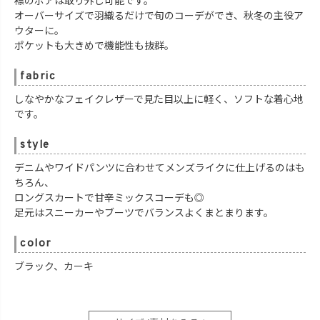
襟のボアは取り外し可能です。
オーバーサイズで羽織るだけで旬のコーデができ、秋冬の主役ア
ウターに。
ポケットも大きめで機能性も抜群。
fabric
しなやかなフェイクレザーで見た目以上に軽く、ソフトな着心地
です。
style
デニムやワイドパンツに合わせてメンズライクに仕上げるのはも
ちろん、
ロングスカートで甘辛ミックスコーデも◎
足元はスニーカーやブーツでバランスよくまとまります。
color
ブラック、カーキ