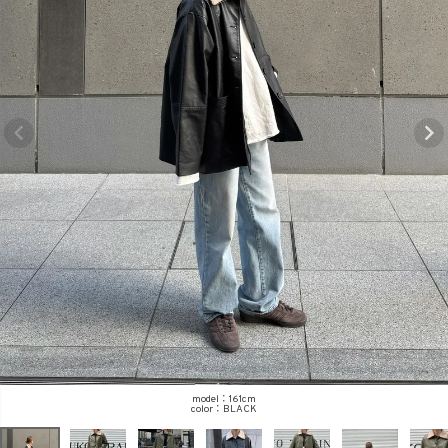
商品タイプ
ORIGINAL
HIT ITEM
カラー
価格（税込）
〜
model：161cm
BLACK