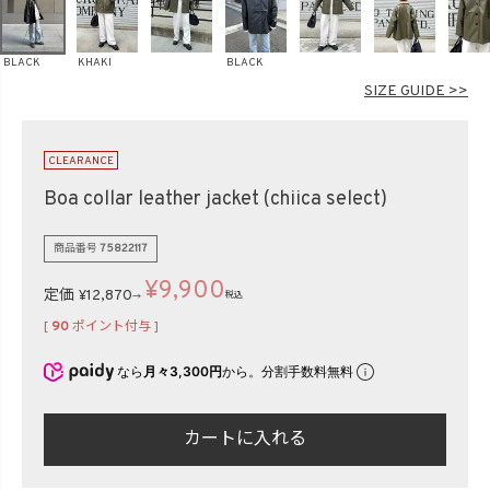
在庫なし商品
表示する
表示しない
BLACK
KHAKI
BLACK
SIZE GUIDE >>
検索
CLEARANCE
Boa collar leather jacket (chiica select)
商品番号
75822117
¥
9,900
定価
¥
12,870
税込
→
[
90
ポイント付与 ]
なら
月々3,300円
から。分割手数料無料
カートに入れる