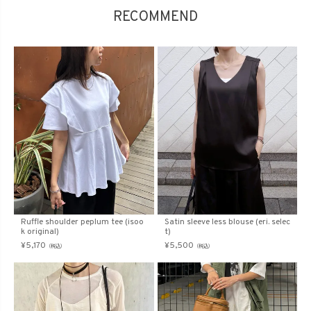
RECOMMEND
Ruffle shoulder peplum tee (isoo
Satin sleeve less blouse (eri. selec
k original)
t)
¥
5,170
¥
5,500
（税込）
（税込）