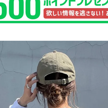
品
する
表示しない
検索