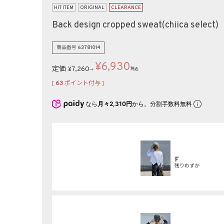
HIT ITEM
ORIGINAL
CLEARANCE
Back design cropped sweat(chiica select)
商品番号
63781014
¥
6,930
定価
¥
7,260
税込
→
[
63
ポイント付与 ]
なら
月々2,310円
から。分割手数料無料
F
残りわずか