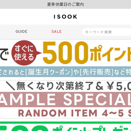
夏季休業日のご案内
令和8年熊本地震の影響によるお荷物のお届けについて
10,000円以上ご購入で送料無料
新規会員登録でもれなく500ポイントプレゼント
夏季休業日のご案内
GUIDE
SALE
令和8年熊本地震の影響によるお荷物のお届けについて
商品番号
商品タイプ
再入荷
SALE
ORIGINAL
HIT IT
価格（税込）
〜