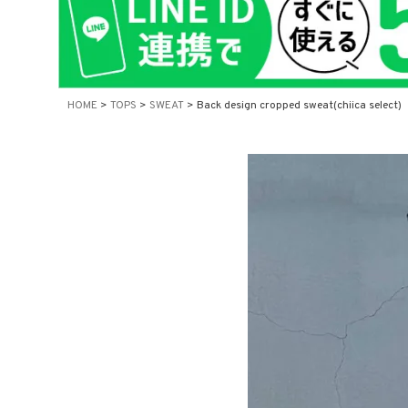
在庫なし商
表示
HOME
TOPS
SWEAT
Back design cropped sweat(chiica select)