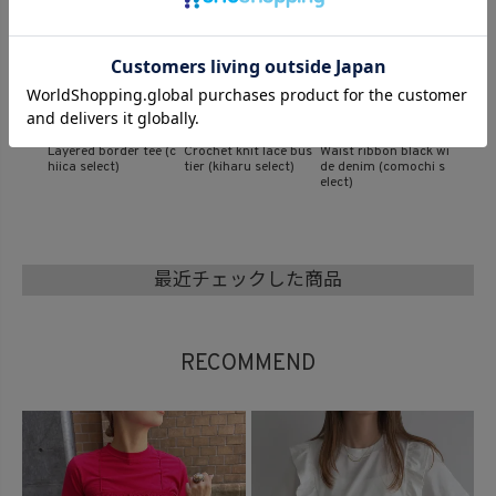
ace bus
Waist ribbon black wi
Sheer lace bolero car
Hooded sheer blouso
Sleeve
ect)
de denim (comochi s
digan (comochi selec
n (kiharu select)
p (chii
elect)
t)
最近チェックした商品
RECOMMEND