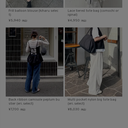
Frill balloon blouse (kiharu selec
Lace tiered tote bag (comochi or
t)
iginal)
¥
5,940
¥
4,950
（税込）
（税込）
Back ribbon camisole peplum bu
Multi pocket nylon big tote bag
stier (eri. select)
(eri. select)
¥
7,700
¥
8,030
（税込）
（税込）