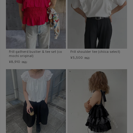
Frill gatherd bustier & tee set (co
Frill shoulder tee (chiica select)
mochi original)
¥
5,500
（税込）
¥
8,910
（税込）