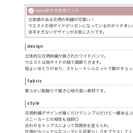
chiicaおすすめポイント
立体感のある花柄の刺繍が可愛い！
ウエストの両サイドがリボンになっているのがイチオシ
派手すぎないデザインがお気に入りです。
design
立体的な花柄刺繍が施されたワイドパンツ。
ウエストは両サイドの紐で調節できます。
程よいゆとりがあり、ストレートシルエットで脚がすらっ
fabric
柔らかい肌触りで履き心地の良い素材です。
style
花柄刺繍デザインが履くだけでシンプルだけど一癖あるコ
スニーカーとの相性も抜群◎
合わせるトップスによって雰囲気を変えられ、
花柄がカジュアルなコーデにも可愛らしさをプラスしてく