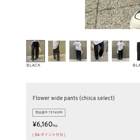
BLACK
BL
Flower wide pants (chiica select)
商品番号
75761091
¥
6,160
税込
[
56
ポイント付与 ]