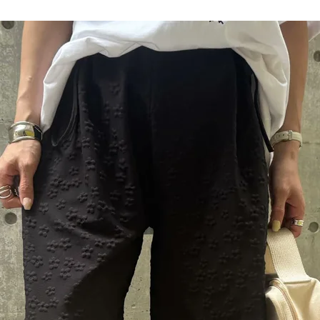
品
する
表示しない
検索