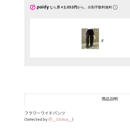
なら
月々2,053円
から。分割手数料無料
F
商品説明
フラワーワイドパンツ
(Selected by
＠__12ciica__
)