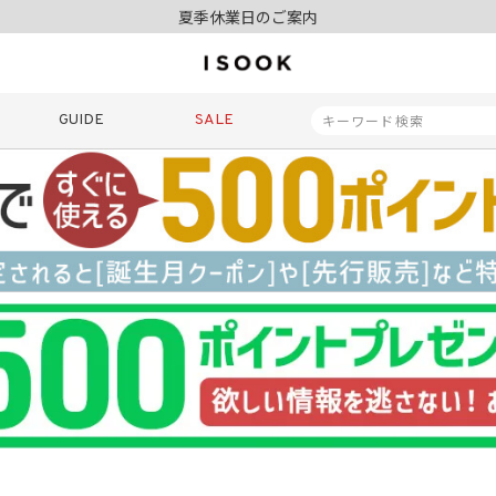
夏季休業日のご案内
令和8年熊本地震の影響によるお荷物のお届けについて
10,000円以上ご購入で送料無料
新規会員登録でもれなく500ポイントプレゼント
夏季休業日のご案内
GUIDE
SALE
令和8年熊本地震の影響によるお荷物のお届けについて
商品番号
商品タイプ
再入荷
SALE
ORIGINAL
HIT IT
価格（税込）
〜