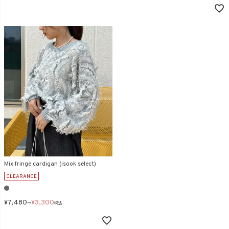
Mix fringe cardigan (isook select)
CLEARANCE
¥
7,480
¥
3,300
→
税込