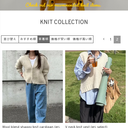
商品タイプ
KNIT COLLECTION
ORIGINAL
HIT ITEM
1
2
並び替え
おすすめ順
新着順
価格が安い順
価格が高い順
カラー
価格（税込）
〜
Wool blend shaggy knit cardigan (eri.
V neck knit vest (eri. select)