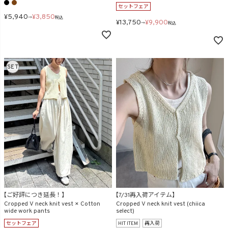
セットフェア
¥
5,940
¥
3,850
→
税込
¥
13,750
¥
9,900
→
税込
SET
【ご好評につき延長！】
【7/31再入荷アイテム】
Cropped V neck knit vest × Cotton
Cropped V neck knit vest (chiica
wide work pants
select)
セットフェア
HIT ITEM
再入荷