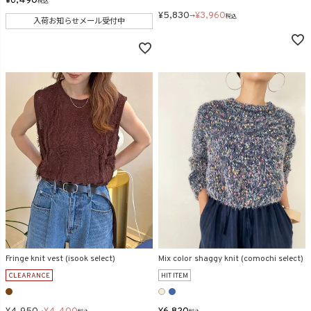
¥
6,490
税込
¥
5,830
¥
3,960
→
税込
入荷お知らせメール受付中
Fringe knit vest (isook select)
Mix color shaggy knit (comochi select)
CLEARANCE
HIT ITEM