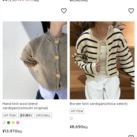
¥
4,950
¥
4,400
¥
6,820
→
税込
税込
Hand knit wool blend
Border knit cardigan(chiica select)
cardigan(comochi original)
HIT ITEM
HIT ITEM
送料無料
ORIGINAL
¥
8,690
税込
¥
13,970
税込