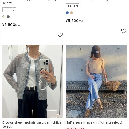
select)
在庫なし商品
HIT ITEM
HIT ITEM
表示する
表示しない
¥
5,830
税込
¥
8,800
税込
検索
Bicolor sheer mohair cardigan (chiica
Half sleeve mesh knit (kiharu select)
select)