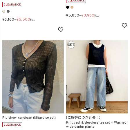
CLEARANCE
CLEARANCE
¥
5,830
¥
3,960
→
税込
¥
6,160
¥
5,500
→
税込
SET
Rib sheer cardigan (kiharu select)
【ご好評につき延長！】
Knit vest & sleevless tee set × Washed
CLEARANCE
wide denim pants