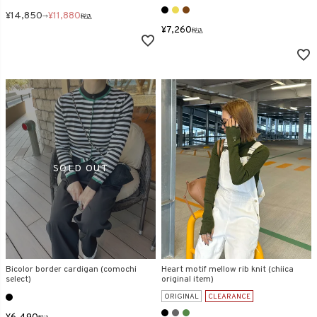
¥
14,850
¥
11,880
→
税込
¥
7,260
税込
Bicolor border cardigan (comochi
Heart motif mellow rib knit (chiica
select)
original item)
ORIGINAL
CLEARANCE