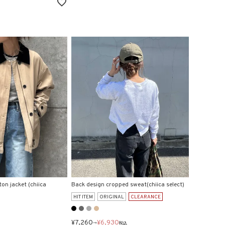
ton jacket (chiica
Back design cropped sweat(chiica select)
HIT ITEM
ORIGINAL
CLEARANCE
¥
7,260
¥
6,930
→
税込