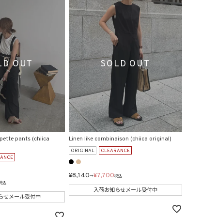
ette pants (chiica
Linen like combinaison (chiica original)
ORIGINAL
CLEARANCE
RANCE
¥
8,140
¥
7,700
→
税込
税込
入荷お知らせメール受付中
らせメール受付中