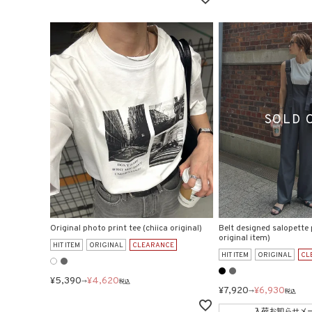
Original photo print tee (chiica original)
Belt designed salopette 
original item)
HIT ITEM
ORIGINAL
CLEARANCE
HIT ITEM
ORIGINAL
CL
¥
5,390
¥
4,620
→
税込
¥
7,920
¥
6,930
→
税込
入荷お知らせメ