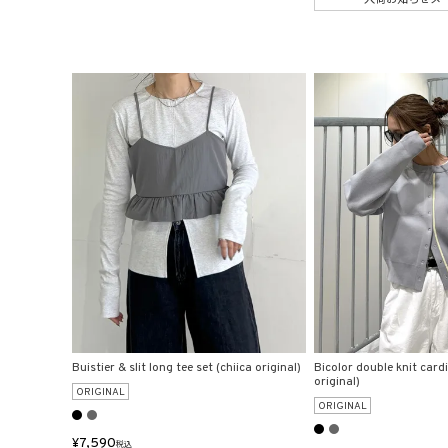
Buistier & slit long tee set (chiica original)
Bicolor double knit card
original)
ORIGINAL
ORIGINAL
¥
7,590
税込