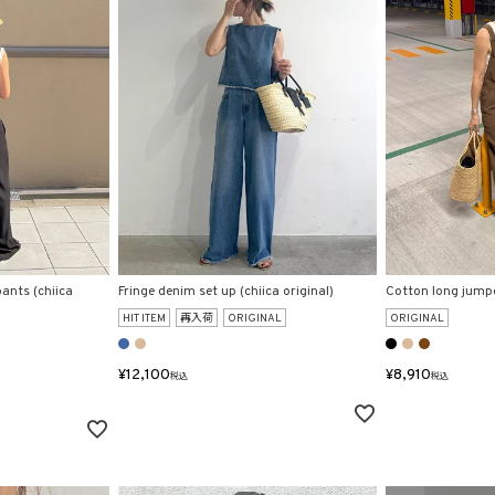
ants (chiica
Fringe denim set up (chiica original)
Cotton long jumper
HIT ITEM
再入荷
ORIGINAL
ORIGINAL
¥
12,100
¥
8,910
税込
税込