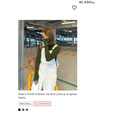
¥
6,490
税込
Heart motif mellow rib knit (chiica original
item)
ORIGINAL
CLEARANCE