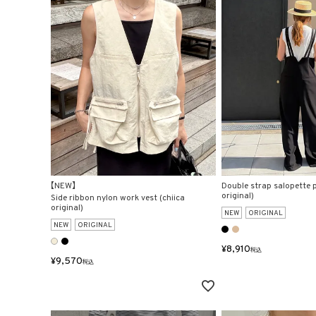
【NEW】
Double strap salopette p
original)
Side ribbon nylon work vest (chiica
original)
NEW
ORIGINAL
NEW
ORIGINAL
¥
8,910
税込
¥
9,570
税込