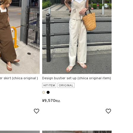
 skirt (chiica original )
Design bustier set up (chiica original item)
HIT ITEM
ORIGINAL
¥
9,570
税込