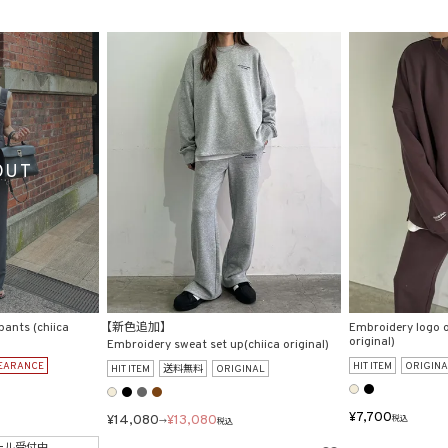
pants (chiica
【新色追加】
Embroidery logo o
original)
Embroidery sweat set up(chiica original)
EARANCE
HIT ITEM
ORIGINA
HIT ITEM
送料無料
ORIGINAL
¥
7,700
¥
14,080
¥
13,080
税込
→
税込
ール受付中