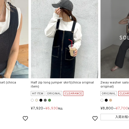
set (chiica
Half zip long jumper skirt(chiica original
2way washer salop
item)
original)
HIT ITEM
ORIGINAL
CLEARANCE
ORIGINAL
CLEA
¥
7,920
¥
6,930
¥
8,800
¥
7,700
→
税込
→
入荷お知