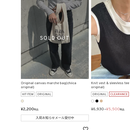
Original canvas marche bag(chiica
Knit vest & sleevless tee 
original)
original)
HIT ITEM
ORIGINAL
ORIGINAL
CLEARANCE
¥
2,200
¥
6,930
¥
5,500
税込
→
税込
入荷お知らせメール受付中