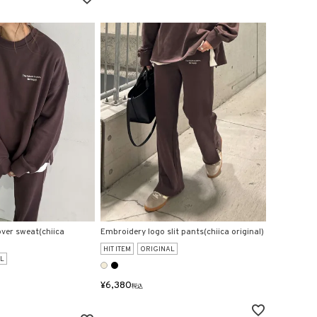
ver sweat(chiica
Embroidery logo slit pants(chiica original)
HIT ITEM
ORIGINAL
L
¥
6,380
税込