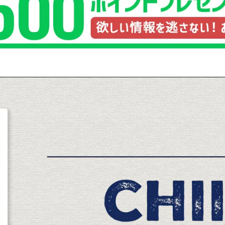
品
する
表示しない
検索