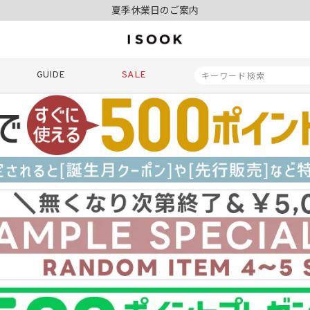
令和8年熊本地震の影響によるお荷物のお届けについて
10,000円以上ご購入で送料無料
新規会員登録でもれなく500ポイントプレゼント
夏季休業日のご案内
令和8年熊本地震の影響によるお荷物のお届けについて
GUIDE
SALE
商品番号
商品タイプ
再入荷
SALE
ORIGINAL
HIT IT
価格（税込）
〜