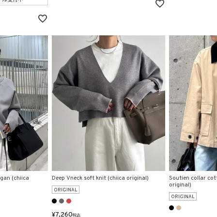
igan (chiica
Deep Vneck soft knit (chiica original)
Soutien collar cot
original)
ORIGINAL
ORIGINAL
¥
7,260
税込