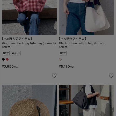
【7/31再入荷アイテム】
【7/19新作アイテム】
Gingham check big tote bag (comochi
Black ribbon cotton bag (kiharu
select)
select)
NEW
再入荷
NEW
¥
3,850
¥
5,170
税込
税込