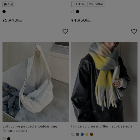
再入荷
HIT ITEM
ORIGINAL
¥
5,940
¥
4,950
税込
税込
Soft curve padded shoulder bag
Fringe volume muffler (isook select)
(kiharu select)