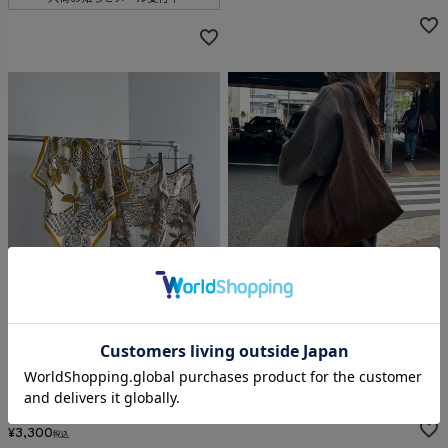
【8/7再入荷アイテム】
Suede triangle bag (eri. select)
Mix pattern scarf (isook select)
再入荷
¥
6,380
税込
¥
3,300
税込