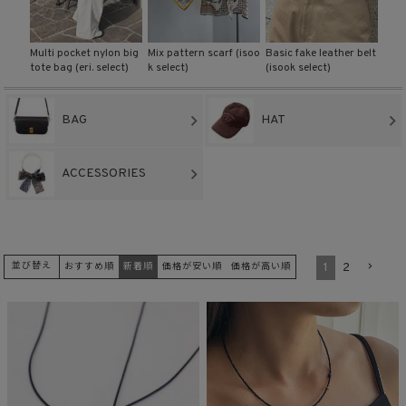
商品タイプ
ag (c
Multi pocket nylon big
Mix pattern scarf (isoo
Basic fake leather belt
2way
tote bag (eri. select)
k select)
(isook select)
u se
ORIGINAL
HIT ITEM
BAG
HAT
カラー
ACCESSORIES
1
2
並び替え
おすすめ順
新着順
価格が安い順
価格が高い順
価格（税込）
〜