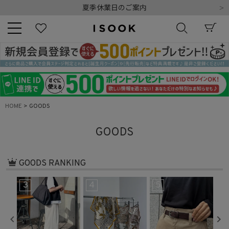
令和8年熊本地震の影響によるお荷物のお届けについて
10,000円以上ご購入で送料無料
新規会員登録でもれなく500ポイントプレゼント
夏季休業日のご案内
令和8年熊本地震の影響によるお荷物のお届けについて
キーワード
HOME
GOODS
商品番号
GOODS
GOODS RANKING
3
4
5
6
販売タイプ
新着
再入荷
SALE