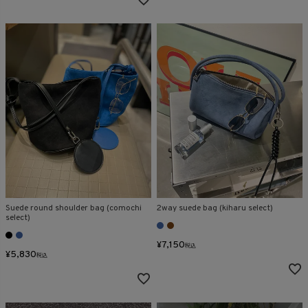
Suede round shoulder bag (comochi
2way suede bag (kiharu select)
select)
¥
7,150
税込
¥
5,830
税込