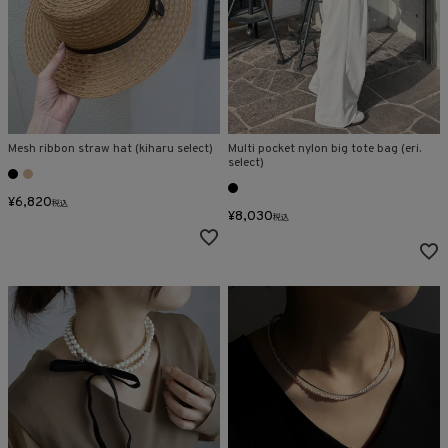
Mesh ribbon straw hat (kiharu select)
Multi pocket nylon big tote bag (eri.
select)
¥
6,820
税込
¥
8,030
税込