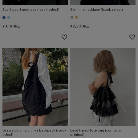
Scarf pearl necklace (isook select)
Slim line necklace (isook select)
¥
3,190
¥
2,200
税込
税込
Drawstring nylon like backpack (isook
Lace tiered tote bag (comochi
select)
original)