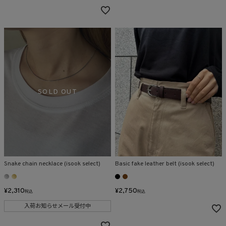
Snake chain necklace (isook select)
Basic fake leather belt (isook select)
¥
2,310
¥
2,750
税込
税込
入荷お知らせメール受付中