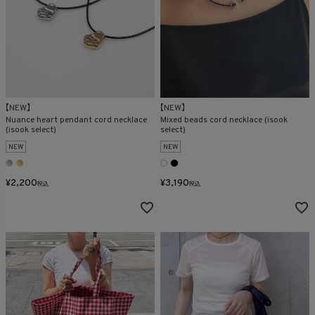
在庫なし商品
表示する
表示しない
検索
【NEW】
【NEW】
Nuance heart pendant cord necklace
Mixed beads cord necklace (isook
(isook select)
select)
NEW
NEW
¥
2,200
¥
3,190
税込
税込