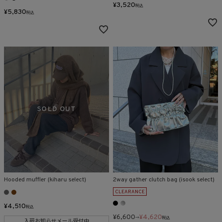
¥
3,520
税込
¥
5,830
税込
Hooded muffler (kiharu select)
2way gather clutch bag (isook select)
CLEARANCE
¥
4,510
税込
¥
6,600
¥
4,620
→
税込
入荷お知らせメール受付中