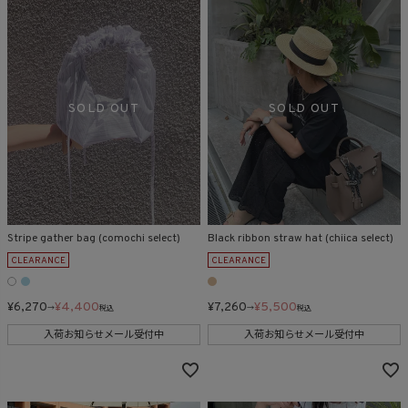
Stripe gather bag (comochi select)
Black ribbon straw hat (chiica select)
CLEARANCE
CLEARANCE
¥
6,270
¥
4,400
¥
7,260
¥
5,500
→
税込
→
税込
入荷お知らせメール受付中
入荷お知らせメール受付中