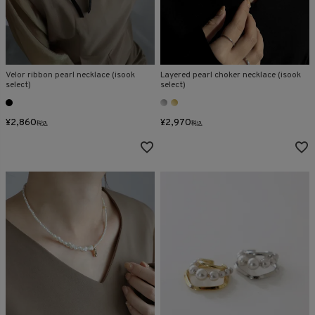
Velor ribbon pearl necklace (isook
Layered pearl choker necklace (isook
select)
select)
¥
2,860
¥
2,970
税込
税込