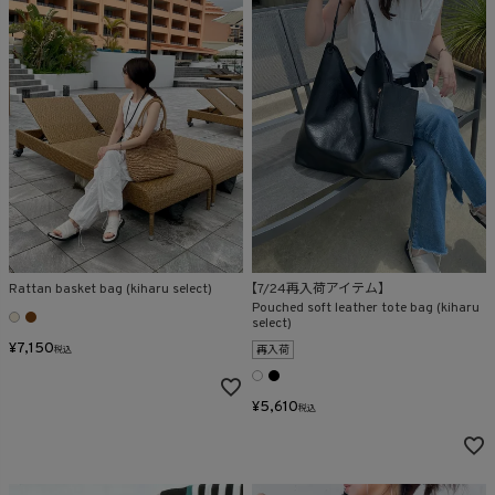
Rattan basket bag (kiharu select)
【7/24再入荷アイテム】
Pouched soft leather tote bag (kiharu
select)
¥
7,150
再入荷
税込
¥
5,610
税込