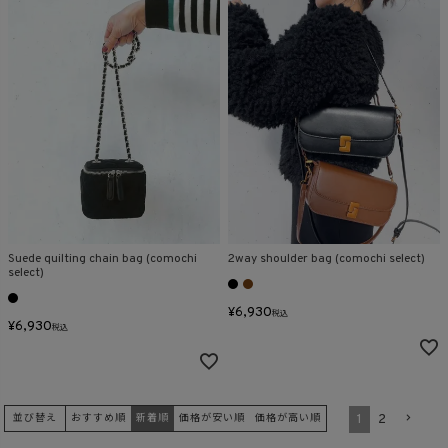
Suede quilting chain bag (comochi
2way shoulder bag (comochi select)
select)
¥
6,930
税込
¥
6,930
税込
1
2
並び替え
おすすめ順
新着順
価格が安い順
価格が高い順