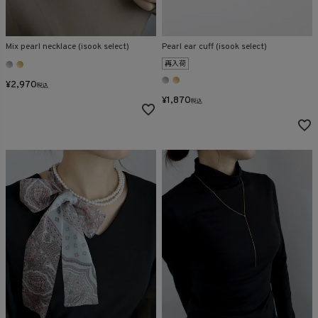
Mix pearl necklace (isook select)
Pearl ear cuff (isook select)
再入荷
¥
2,970
税込
¥
1,870
税込