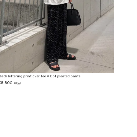
Back lettering print over tee × Dot pleated pants
¥
8,800
（税込）