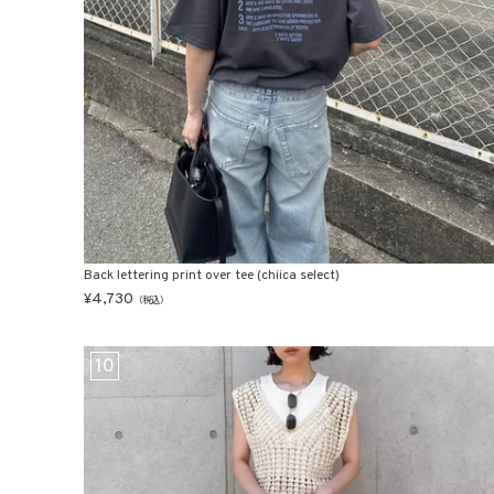
Back lettering print over tee (chiica select)
¥
4,730
（税込）