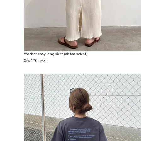
Washer easy long skirt (chiica select)
¥
5,720
（税込）