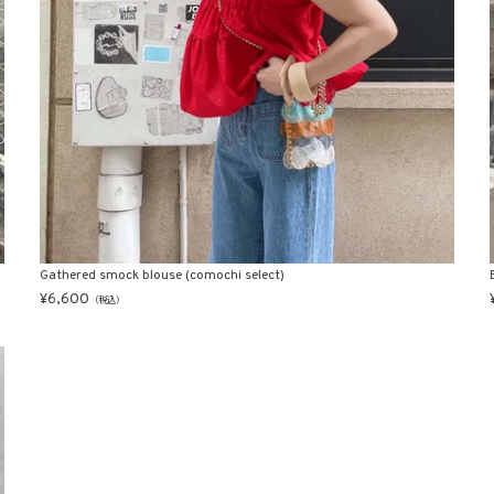
Gathered smock blouse (comochi select)
¥
6,600
（税込）