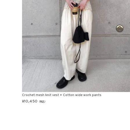
Crochet mesh knit vest × Cotton wide work pants
¥
10,450
（税込）