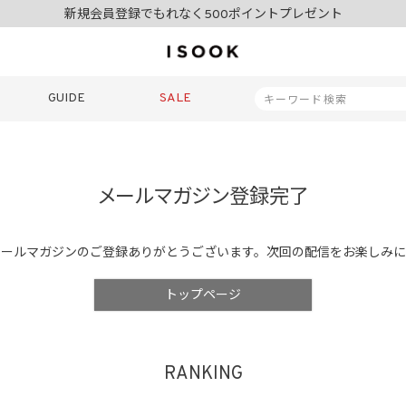
夏季休業日のご案内
令和8年熊本地震の影響によるお荷物のお届けについて
10,000円以上ご購入で送料無料
新規会員登録でもれなく500ポイントプレゼント
夏季休業日のご案内
GUIDE
SALE
令和8年熊本地震の影響によるお荷物のお届けについて
商品番号
メールマガジン登録完了
商品タイプ
メールマガジンのご登録ありがとうございます。
次回の配信をお楽しみに
再入荷
SALE
ORIGINAL
HIT IT
トップページ
価格（税込）
RANKING
〜