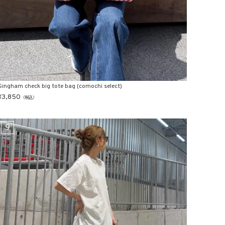
Gingham check big tote bag (comochi select)
¥
3,850
（税込）