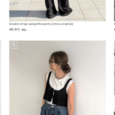
Double strap salopette pants (chiica original)
¥
8,910
（税込）