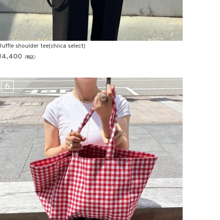
Ruffle shoulder tee(chiica select)
¥
4,400
（税込）