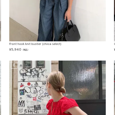
Front hook knit bustier (chiica select)
¥
5,940
（税込）