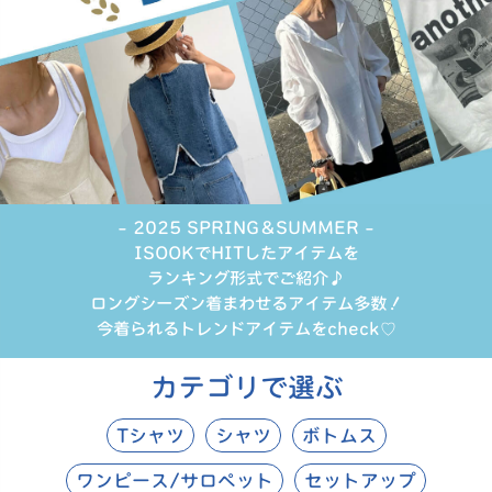
商品タイプ
ORIGINAL
HIT ITEM
カラー
- 2025 SPRING＆SUMMER -
ISOOKでHITしたアイテムを
ランキング形式でご紹介♪
ロングシーズン着まわせるアイテム多数！
今着られるトレンドアイテムをcheck♡
価格（税込）
カテゴリで選ぶ
〜
Tシャツ
シャツ
ボトムス
ワンピース/サロペット
セットアップ