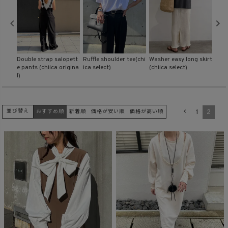
商品タイプ
ORIGINAL
HIT ITEM
opett
Ruffle shoulder tee(chi
Washer easy long skirt
Front hook knit bustie
Ging
igina
ica select)
(chiica select)
r (chiica select)
e ba
カラー
1
2
並び替え
おすすめ順
新着順
価格が安い順
価格が高い順
価格（税込）
〜