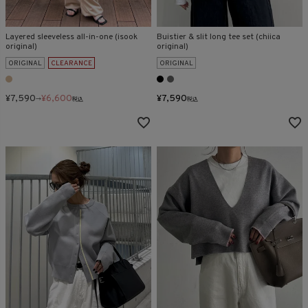
Layered sleeveless all-in-one (isook
Buistier & slit long tee set (chiica
original)
original)
ORIGINAL
CLEARANCE
ORIGINAL
¥
7,590
¥
6,600
¥
7,590
→
税込
税込