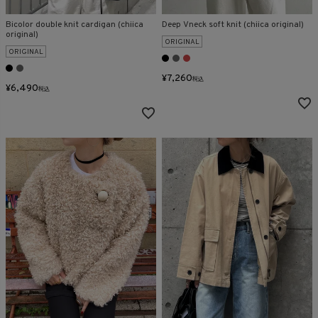
Bicolor double knit cardigan (chiica
Deep Vneck soft knit (chiica original)
original)
ORIGINAL
ORIGINAL
¥
7,260
税込
¥
6,490
税込