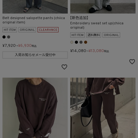
Belt designed salopette pants (chiica
【新色追加】
original item)
Embroidery sweat set up(chiica
original)
HIT ITEM
ORIGINAL
CLEARANCE
HIT ITEM
送料無料
ORIGINAL
¥
7,920
¥
6,930
→
税込
¥
14,080
¥
13,080
→
税込
入荷お知らせメール受付中