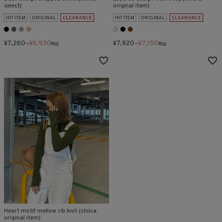
select)
original item)
HIT ITEM
ORIGINAL
CLEARANCE
HIT ITEM
ORIGINAL
CLEARANCE
¥
7,260
¥
6,930
¥
7,920
¥
7,150
→
税込
→
税込
Heart motif mellow rib knit (chiica
original item)