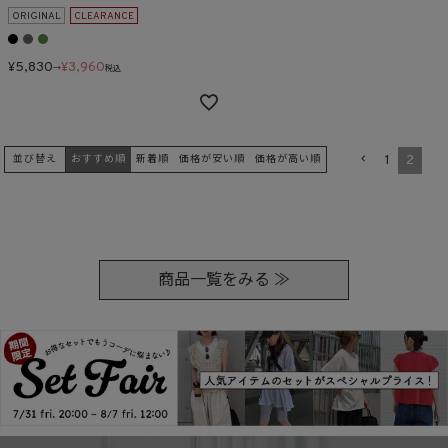
ORIGINAL
CLEARANCE
¥
5,830
¥
3,960
→
税込
1
2
並び替え
おすすめ順
新着順
価格が安い順
価格が高い順
商品一覧をみる ≫