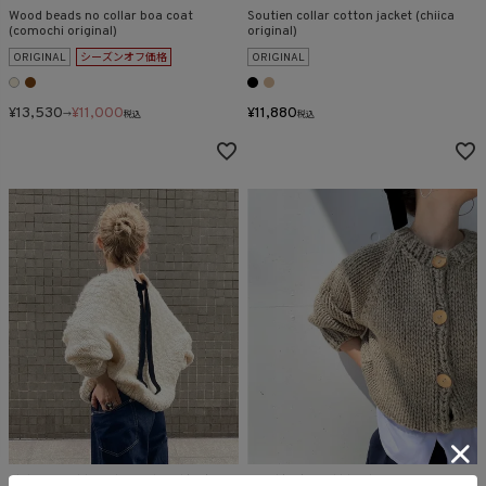
Wood beads no collar boa coat
Soutien collar cotton jacket (chiica
(comochi original)
original)
ORIGINAL
シーズンオフ価格
ORIGINAL
¥
13,530
¥
11,000
¥
11,880
→
税込
税込
Slub yarn ribbon design hand knit
Hand knit wool blend