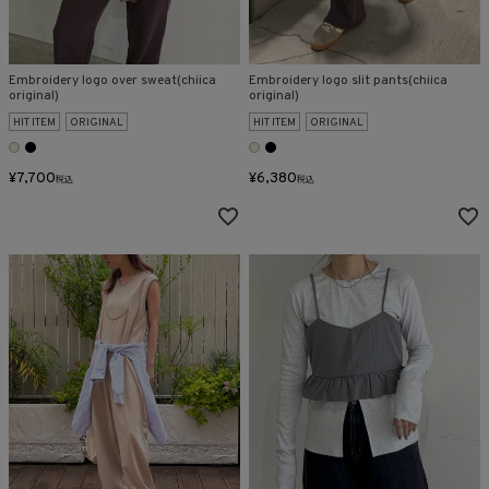
Embroidery logo over sweat(chiica
Embroidery logo slit pants(chiica
original)
original)
HIT ITEM
ORIGINAL
HIT ITEM
ORIGINAL
¥
7,700
¥
6,380
税込
税込