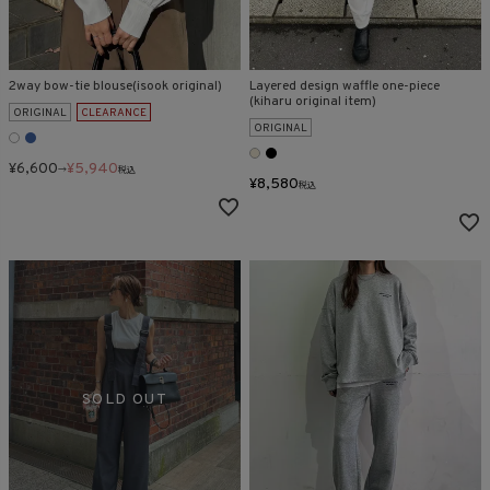
在庫なし商品
表示する
表示しない
2way bow-tie blouse(isook original)
Layered design waffle one-piece
(kiharu original item)
ORIGINAL
CLEARANCE
ORIGINAL
検索
¥
6,600
¥
5,940
→
税込
¥
8,580
税込