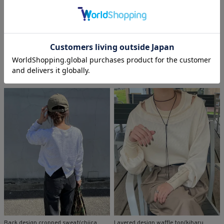
(comochi original)
cardigan(comochi original)
HIT ITEM
ORIGINAL
シーズンオフ価格
HIT ITEM
送料無料
ORIGINAL
シーズンオフ価格
¥
12,980
¥
11,880
→
税込
¥
13,970
¥
12,100
→
税込
Back design cropped sweat(chiica
Layered design waffle top(kiharu