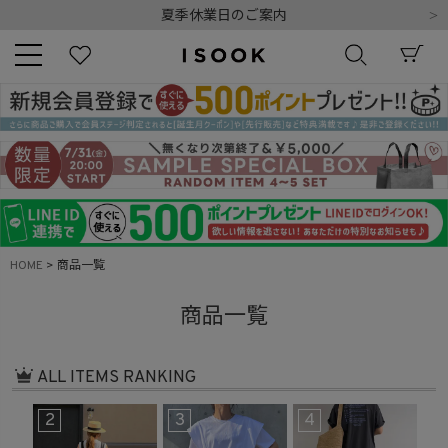
夏季休業日のご案内
令和8年熊本地震の影響によるお荷物のお届けについて
10,000円以上ご購入で送料無料
新規会員登録でもれなく500ポイントプレゼント
夏季休業日のご案内
キーワード
令和8年熊本地震の影響によるお荷物のお届けについて
商品番号
HOME
商品一覧
商品一覧
販売タイプ
ALL ITEMS RANKING
新着
再入荷
SALE
3
4
5
6