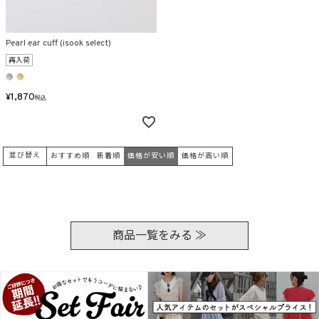
在庫なし商品
表示する
表示しない
Pearl ear cuff (isook select)
再入荷
検索
¥
1,870
税込
並び替え
おすすめ順
新着順
価格が安い順
価格が高い順
商品一覧をみる ≫