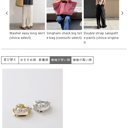
商品タイプ
ORIGINAL
HIT ITEM
 BOX
Washer easy long skirt
Gingham check big tot
Double strap salopett
Fron
(chiica select)
e bag (comochi select)
e pants (chiica origina
r (ch
l)
カラー
並び替え
おすすめ順
新着順
価格が安い順
価格が高い順
価格（税込）
〜