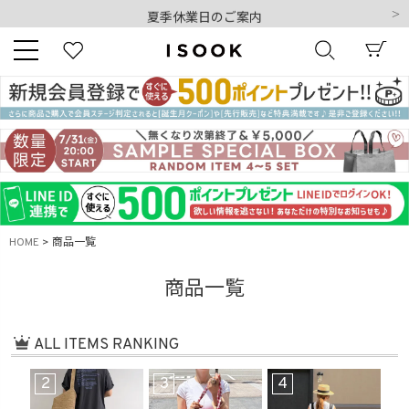
夏季休業日のご案内
令和8年熊本地震の影響によるお荷物のお届けについて
10,000円以上ご購入で送料無料
新規会員登録でもれなく500ポイントプレゼント
夏季休業日のご案内
キーワード
令和8年熊本地震の影響によるお荷物のお届けについて
商品番号
HOME
商品一覧
商品一覧
販売タイプ
ALL ITEMS RANKING
新着
再入荷
SALE
2
3
4
5