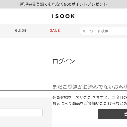
新規会員登録でもれなく500ポイントプレゼント
夏季休業日のご案内
令和8年熊本地震の影響によるお荷物のお届けについて
10,000円以上ご購入で送料無料
新規会員登録でもれなく500ポイントプレゼント
GUIDE
SALE
夏季休業日のご案内
令和8年熊本地震の影響によるお荷物のお届けについて
商品番号
ログイン
商品タイプ
まだご登録がお済みでないお客
再入荷
SALE
ORIGINAL
HIT IT
会員登録をしていただきますと、二度目
お気に入り商品をご登録いただけるなど
価格（税込）
〜