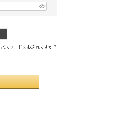
品
する
表示しない
パスワードをお忘れですか？
検索